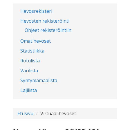
Hevosrekisteri
Hevosten rekisteröinti
Ohjeet rekisteröintiin
Omat hevoset
Statistiikka
Rotulista
Värilista
Syntymämaalista
Lajilista
Etusivu
Virtuaalihevoset