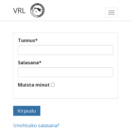
VRL
Toggle
navigati
Tunnus
*
Salasana
*
Muista minut
Unohtuiko salasana?