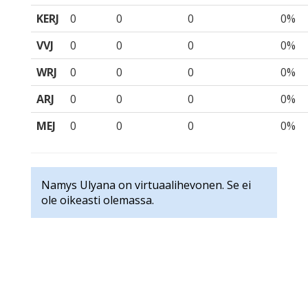
KERJ
0
0
0
0%
VVJ
0
0
0
0%
WRJ
0
0
0
0%
ARJ
0
0
0
0%
MEJ
0
0
0
0%
Namys Ulyana on virtuaalihevonen. Se ei
ole oikeasti olemassa.