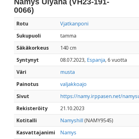
Namys Ulyana (VH23-191-
0066)
Rotu
Vjatkanponi
Sukupuoli
tamma
Säkäkorkeus
140 cm
Syntynyt
08.07.2023,
Espanja
, 6 vuotta
Väri
musta
Painotus
valjakkoajo
Sivut
https://namy.irppasen.net/namys
Rekisteröity
21.10.2023
Kotitalli
Namyshill
(NAMY9545)
Kasvattajanimi
Namys