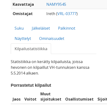
Kasvattaja
NAMY9545
Omistajat
Ireth (
VRL-03777
)
Suku
Jälkeläiset
Palkinnot
Näyttelyt
Ominaisuudet
Kilpailustatistiikka
Statistiikka on kerätty kilpailuista, joissa
hevonen on kilpaillut VH-tunnuksen kanssa
5.5.2014 alkaen.
Porrastetut kilpailut
Muut
Jaos
Voitot
sijoitukset
Osallistumiset
Sijo