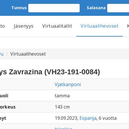
Tunnus
Salasana
tto
Jäsenyys
Virtuaalitallit
Virtuaalihevoset
vu
Virtuaalihevoset
s Zavrazina (VH23-191-0084)
Vjatkanponi
uoli
tamma
orkeus
143 cm
nyt
19.09.2023,
Espanja
, 6 vuotta