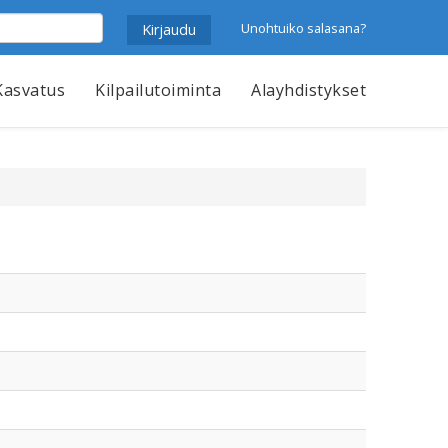
Unohtuiko salasana?
Kasvatus
Kilpailutoiminta
Alayhdistykset