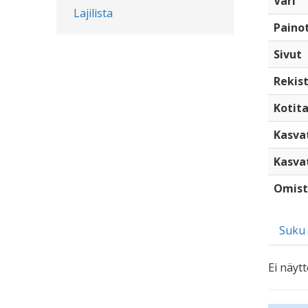
Väri
Lajilista
Paino
Sivut
Rekist
Kotita
Kasva
Kasva
Omist
Suku
Ei näytt