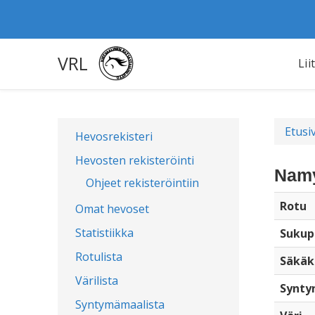
VRL
Lii
Etusi
Hevosrekisteri
Hevosten rekisteröinti
Namy
Ohjeet rekisteröintiin
Rotu
Omat hevoset
Statistiikka
Sukup
Rotulista
Säkäk
Värilista
Synty
Syntymämaalista