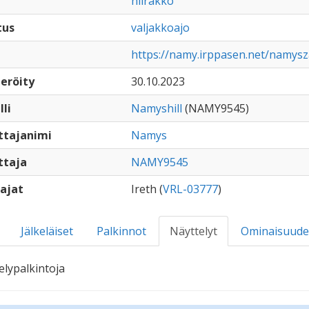
hiirakko
tus
valjakkoajo
https://namy.irppasen.net/namysz
eröity
30.10.2023
lli
Namyshill
(NAMY9545)
ttajanimi
Namys
ttaja
NAMY9545
ajat
Ireth (
VRL-03777
)
Jälkeläiset
Palkinnot
Näyttelyt
Ominaisuude
elypalkintoja