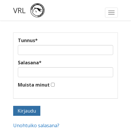
VRL
Toggle
navigati
Tunnus
*
Salasana
*
Muista minut
Unohtuiko salasana?