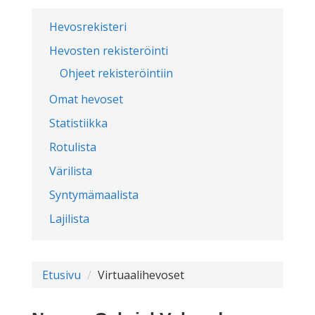
Hevosrekisteri
Hevosten rekisteröinti
Ohjeet rekisteröintiin
Omat hevoset
Statistiikka
Rotulista
Värilista
Syntymämaalista
Lajilista
Etusivu
Virtuaalihevoset