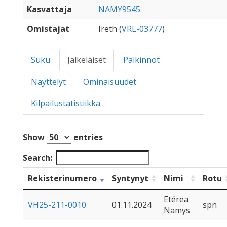
Kasvattaja
NAMY9545
Omistajat
Ireth (
VRL-03777
)
Suku
Jälkeläiset
Palkinnot
Näyttelyt
Ominaisuudet
Kilpailustatistiikka
Show
entries
Search:
Rekisterinumero
Syntynyt
Nimi
Rotu
Etérea
VH25-211-0010
01.11.2024
spn
Namys