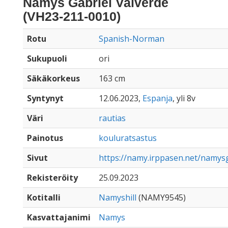
Namys Gabriel Valverde
(VH23-211-0010)
Rotu
Spanish-Norman
Sukupuoli
ori
Säkäkorkeus
163 cm
Syntynyt
12.06.2023,
Espanja
, yli 8v
Väri
rautias
Painotus
kouluratsastus
Sivut
https://namy.irppasen.net/namys
Rekisteröity
25.09.2023
Kotitalli
Namyshill
(NAMY9545)
Kasvattajanimi
Namys