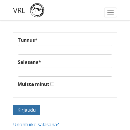
VRL
Toggle
navigati
Tunnus
*
Salasana
*
Muista minut
Unohtuiko salasana?