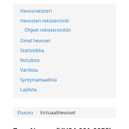
Hevosrekisteri
Hevosten rekisteröinti
Ohjeet rekisteröintiin
Omat hevoset
Statistiikka
Rotulista
Värilista
Syntymämaalista
Lajilista
Etusivu
Virtuaalihevoset