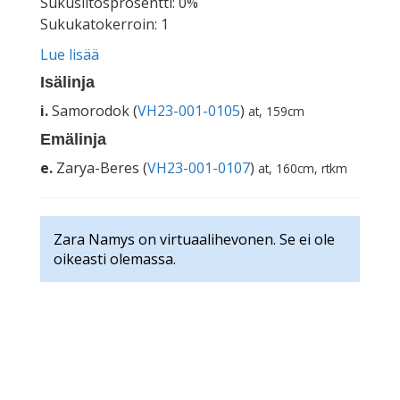
Sukusiitosprosentti: 0%
Sukukatokerroin: 1
Lue lisää
Isälinja
i.
Samorodok (
VH23-001-0105
)
at, 159cm
Emälinja
e.
Zarya-Beres (
VH23-001-0107
)
at, 160cm, rtkm
Zara Namys on virtuaalihevonen. Se ei ole
oikeasti olemassa.