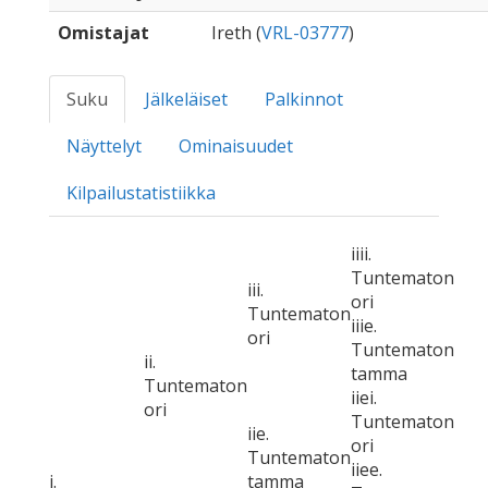
Omistajat
Ireth (
VRL-03777
)
Suku
Jälkeläiset
Palkinnot
Näyttelyt
Ominaisuudet
Kilpailustatistiikka
iiii.
Tuntematon
iii.
ori
Tuntematon
iiie.
ori
Tuntematon
ii.
tamma
Tuntematon
iiei.
ori
Tuntematon
iie.
ori
Tuntematon
iiee.
i.
tamma