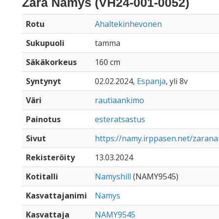
Zara Namys (VH24-001-0052)
Rotu
Ahaltekinhevonen
Sukupuoli
tamma
Säkäkorkeus
160 cm
Syntynyt
02.02.2024,
Espanja
, yli 8v
Väri
rautiaankimo
Painotus
esteratsastus
Sivut
https://namy.irppasen.net/zaran
Rekisteröity
13.03.2024
Kotitalli
Namyshill
(NAMY9545)
Kasvattajanimi
Namys
Kasvattaja
NAMY9545