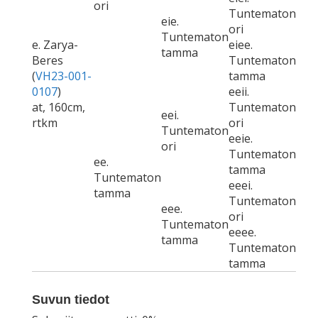
ori
Tuntematon
eie.
ori
Tuntematon
e. Zarya-
eiee.
tamma
Beres
Tuntematon
(
VH23-001-
tamma
0107
)
eeii.
at, 160cm,
Tuntematon
eei.
rtkm
ori
Tuntematon
eeie.
ori
Tuntematon
ee.
tamma
Tuntematon
eeei.
tamma
Tuntematon
eee.
ori
Tuntematon
eeee.
tamma
Tuntematon
tamma
Suvun tiedot