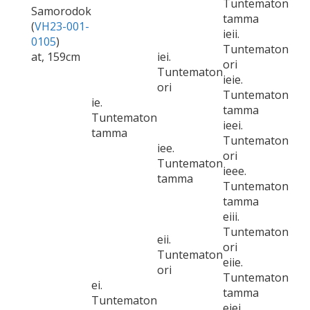
Tuntematon
Samorodok
tamma
(
VH23-001-
ieii.
0105
)
Tuntematon
at, 159cm
iei.
ori
Tuntematon
ieie.
ori
Tuntematon
ie.
tamma
Tuntematon
ieei.
tamma
Tuntematon
iee.
ori
Tuntematon
ieee.
tamma
Tuntematon
tamma
eiii.
Tuntematon
eii.
ori
Tuntematon
eiie.
ori
Tuntematon
ei.
tamma
Tuntematon
eiei.