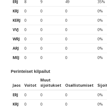
ERJ
8
9
49
35%
KRJ
0
0
0
0%
KERJ
0
0
0
0%
VVJ
0
0
0
0%
WRJ
0
0
0
0%
ARJ
0
0
0
0%
MEJ
0
0
0
0%
Perinteiset kilpailut
Muut
Jaos
Voitot
sijoitukset
Osallistumiset
Sijo
ERJ
0
0
0
0%
KRJ
0
0
0
0%