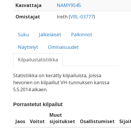
Kasvattaja
NAMY9545
Omistajat
Ireth (
VRL-03777
)
Suku
Jälkeläiset
Palkinnot
Näyttelyt
Ominaisuudet
Kilpailustatistiikka
Statistiikka on kerätty kilpailuista, joissa
hevonen on kilpaillut VH-tunnuksen kanssa
5.5.2014 alkaen.
Porrastetut kilpailut
Muut
Jaos
Voitot
sijoitukset
Osallistumiset
Sijo