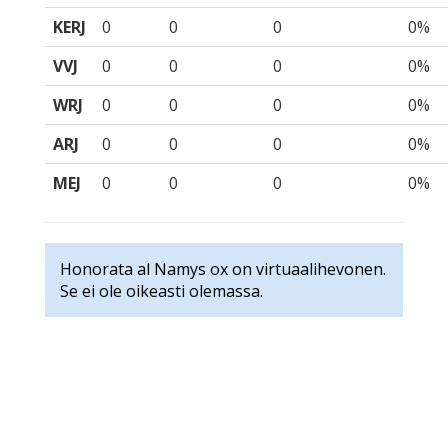
KERJ
0
0
0
0%
VVJ
0
0
0
0%
WRJ
0
0
0
0%
ARJ
0
0
0
0%
MEJ
0
0
0
0%
Honorata al Namys ox on virtuaalihevonen.
Se ei ole oikeasti olemassa.