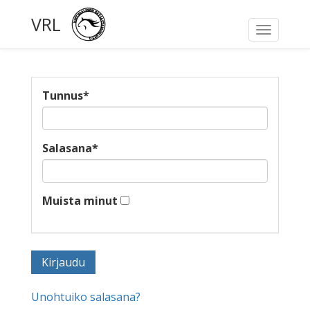
VRL
Toggle
navigati
Tunnus
*
Salasana
*
Muista minut
Unohtuiko salasana?