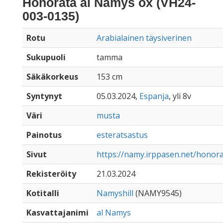
Honorata al Namys ox (VH24-
003-0135)
Rotu
Arabialainen täysiverinen
Sukupuoli
tamma
Säkäkorkeus
153 cm
Syntynyt
05.03.2024,
Espanja
, yli 8v
Väri
musta
Painotus
esteratsastus
Sivut
https://namy.irppasen.net/honor
Rekisteröity
21.03.2024
Kotitalli
Namyshill
(NAMY9545)
Kasvattajanimi
al Namys