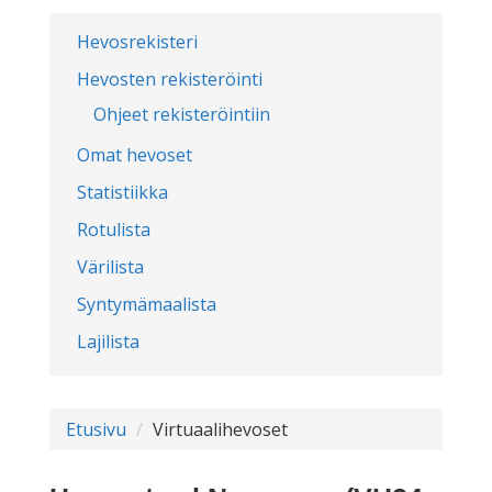
Hevosrekisteri
Hevosten rekisteröinti
Ohjeet rekisteröintiin
Omat hevoset
Statistiikka
Rotulista
Värilista
Syntymämaalista
Lajilista
Etusivu
Virtuaalihevoset