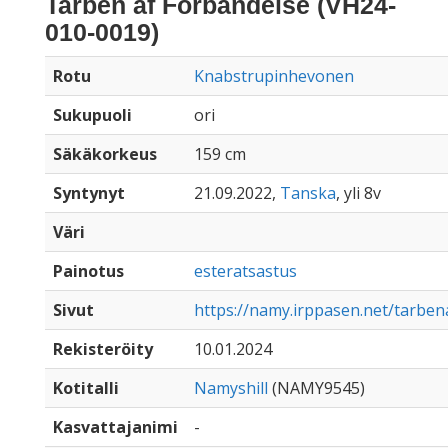
Tarben af Forbandelse (VH24-
010-0019)
Rotu
Knabstrupinhevonen
Sukupuoli
ori
Säkäkorkeus
159 cm
Syntynyt
21.09.2022,
Tanska
, yli 8v
Väri
Painotus
esteratsastus
Sivut
https://namy.irppasen.net/tarbe
Rekisteröity
10.01.2024
Kotitalli
Namyshill
(NAMY9545)
Kasvattajanimi
-