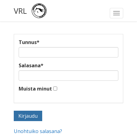
VRL
Toggle
navigati
Tunnus
*
Salasana
*
Muista minut
Unohtuiko salasana?