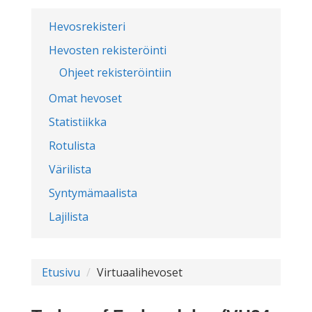
Hevosrekisteri
Hevosten rekisteröinti
Ohjeet rekisteröintiin
Omat hevoset
Statistiikka
Rotulista
Värilista
Syntymämaalista
Lajilista
Etusivu
Virtuaalihevoset