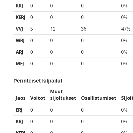
KRJ
0
0
0
0%
KERJ
0
0
0
0%
VVJ
5
12
36
47%
WRJ
0
0
0
0%
ARJ
0
0
0
0%
MEJ
0
0
0
0%
Perinteiset kilpailut
Muut
Jaos
Voitot
sijoitukset
Osallistumiset
Sijo
ERJ
0
0
0
0%
KRJ
0
0
0
0%