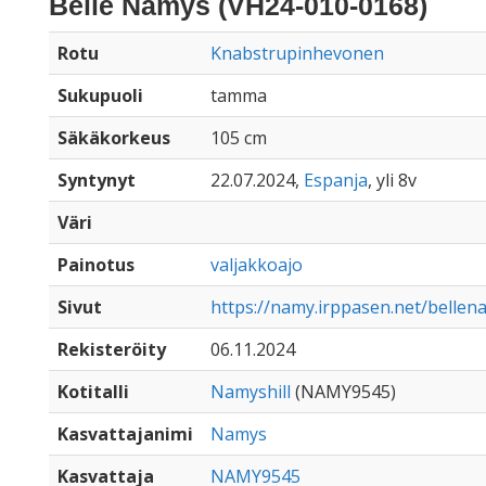
Belle Namys (VH24-010-0168)
Rotu
Knabstrupinhevonen
Sukupuoli
tamma
Säkäkorkeus
105 cm
Syntynyt
22.07.2024,
Espanja
, yli 8v
Väri
Painotus
valjakkoajo
Sivut
https://namy.irppasen.net/belle
Rekisteröity
06.11.2024
Kotitalli
Namyshill
(NAMY9545)
Kasvattajanimi
Namys
Kasvattaja
NAMY9545