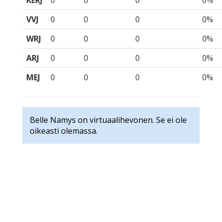
KERJ
0
0
0
0%
VVJ
0
0
0
0%
WRJ
0
0
0
0%
ARJ
0
0
0
0%
MEJ
0
0
0
0%
Belle Namys on virtuaalihevonen. Se ei ole
oikeasti olemassa.