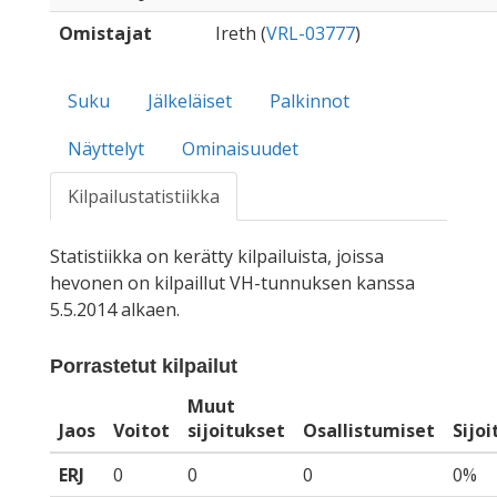
Omistajat
Ireth (
VRL-03777
)
Suku
Jälkeläiset
Palkinnot
Näyttelyt
Ominaisuudet
Kilpailustatistiikka
Statistiikka on kerätty kilpailuista, joissa
hevonen on kilpaillut VH-tunnuksen kanssa
5.5.2014 alkaen.
Porrastetut kilpailut
Muut
Jaos
Voitot
sijoitukset
Osallistumiset
Sijo
ERJ
0
0
0
0%