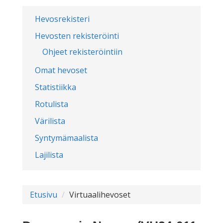
Hevosrekisteri
Hevosten rekisteröinti
Ohjeet rekisteröintiin
Omat hevoset
Statistiikka
Rotulista
Värilista
Syntymämaalista
Lajilista
Etusivu
Virtuaalihevoset