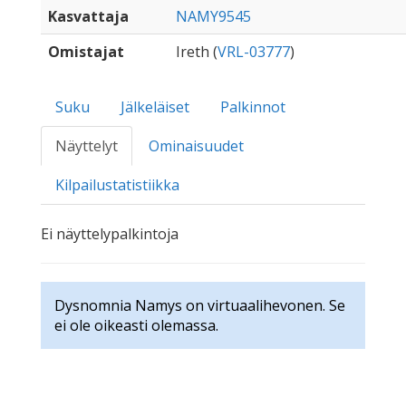
Kasvattaja
NAMY9545
Omistajat
Ireth (
VRL-03777
)
Suku
Jälkeläiset
Palkinnot
Näyttelyt
Ominaisuudet
Kilpailustatistiikka
Ei näyttelypalkintoja
Dysnomnia Namys on virtuaalihevonen. Se
ei ole oikeasti olemassa.