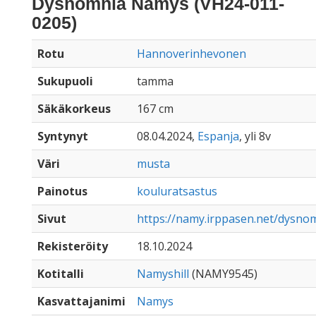
Dysnomnia Namys (VH24-011-
0205)
Rotu
Hannoverinhevonen
Sukupuoli
tamma
Säkäkorkeus
167 cm
Syntynyt
08.04.2024,
Espanja
, yli 8v
Väri
musta
Painotus
kouluratsastus
Sivut
https://namy.irppasen.net/dysn
Rekisteröity
18.10.2024
Kotitalli
Namyshill
(NAMY9545)
Kasvattajanimi
Namys