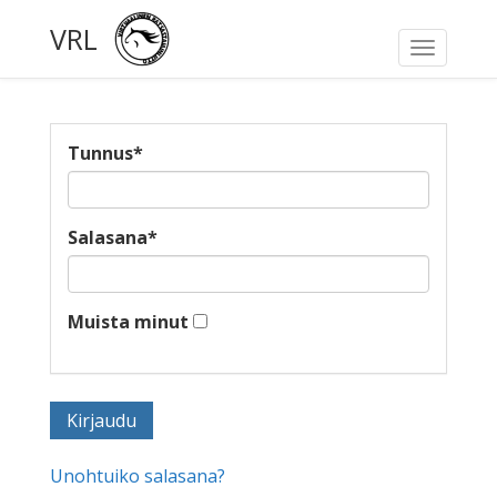
VRL
Toggle
navigati
Tunnus
*
Salasana
*
Muista minut
Unohtuiko salasana?