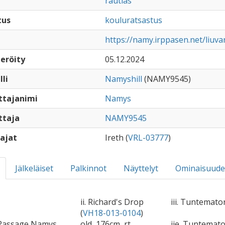
rautias
tus
kouluratsastus
https://namy.irppasen.net/liuv
eröity
05.12.2024
lli
Namyshill
(NAMY9545)
ttajanimi
Namys
ttaja
NAMY9545
ajat
Ireth (
VRL-03777
)
Jälkeläiset
Palkinnot
Näyttelyt
Ominaisuude
ii. Richard's Drop
iii. Tuntemato
(
VH18-013-0104
)
 Passage Namys
old, 176cm, rt
iie. Tuntemat