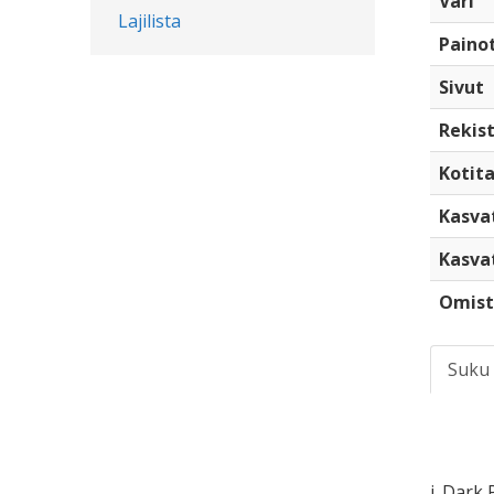
Väri
Lajilista
Paino
Sivut
Rekist
Kotita
Kasva
Kasva
Omist
Suku
i. Dark