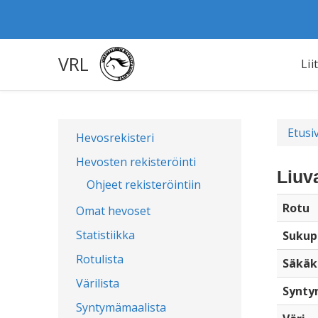
VRL
Lii
Etusi
Hevosrekisteri
Hevosten rekisteröinti
Liuv
Ohjeet rekisteröintiin
Rotu
Omat hevoset
Statistiikka
Sukup
Rotulista
Säkäk
Värilista
Synty
Syntymämaalista