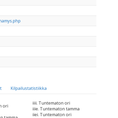
anamys.php
t
Kilpailustatistiikka
iiii. Tuntematon ori
n ori
iiie. Tuntematon tamma
iiei. Tuntematon ori
on tamma