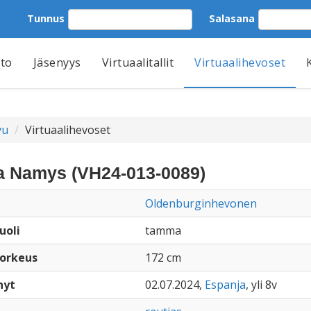
Tunnus
Salasana
tto
Jäsenyys
Virtuaalitallit
Virtuaalihevoset
vu
Virtuaalihevoset
a Namys (VH24-013-0089)
Oldenburginhevonen
uoli
tamma
orkeus
172 cm
nyt
02.07.2024,
Espanja
, yli 8v