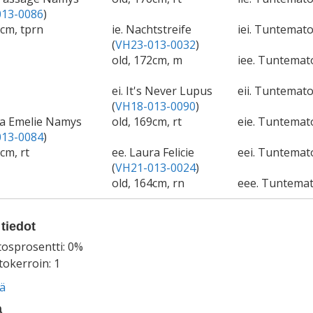
13-0086
)
5cm, tprn
ie. Nachtstreife
iei. Tuntemato
(
VH23-013-0032
)
old, 172cm, m
iee. Tuntema
ei. It's Never Lupus
eii. Tuntemato
(
VH18-013-0090
)
sa Emelie Namys
old, 169cm, rt
eie. Tuntema
13-0084
)
cm, rt
ee. Laura Felicie
eei. Tuntemat
(
VH21-013-0024
)
old, 164cm, rn
eee. Tuntema
tiedot
tosprosentti: 0%
okerroin: 1
ää
a