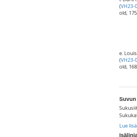
(
VH23-0
old, 17
e. Loui
(
VH23-0
old, 168
Suvun 
Sukusii
Sukukat
Lue lis
Isälinj