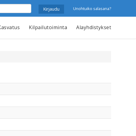
Unohtuiko salasana?
Kasvatus
Kilpailutoiminta
Alayhdistykset