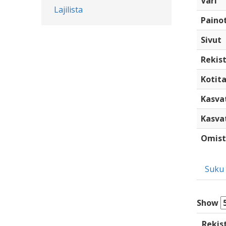
Väri
Lajilista
Paino
Sivut
Rekist
Kotita
Kasva
Kasva
Omist
Suku
Show
Rekis