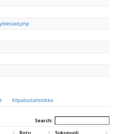
lyblessed.php
t
Kilpailustatistiikka
Search:
Rotu
Sukupuoli