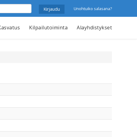
Unohtuiko salasana?
Kasvatus
Kilpailutoiminta
Alayhdistykset