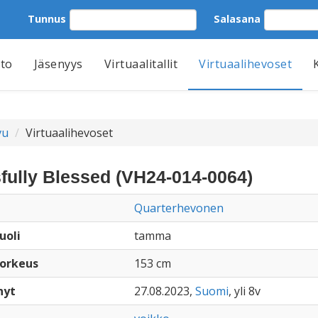
Tunnus
Salasana
tto
Jäsenyys
Virtuaalitallit
Virtuaalihevoset
vu
Virtuaalihevoset
sfully Blessed (VH24-014-0064)
Quarterhevonen
uoli
tamma
orkeus
153 cm
nyt
27.08.2023,
Suomi
, yli 8v