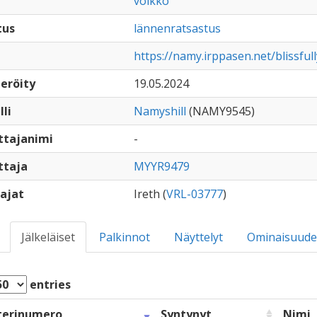
voikko
tus
lännenratsastus
https://namy.irppasen.net/blissful
eröity
19.05.2024
lli
Namyshill
(NAMY9545)
ttajanimi
-
ttaja
MYYR9479
ajat
Ireth (
VRL-03777
)
Jälkeläiset
Palkinnot
Näyttelyt
Ominaisuude
entries
terinumero
Syntynyt
Nimi