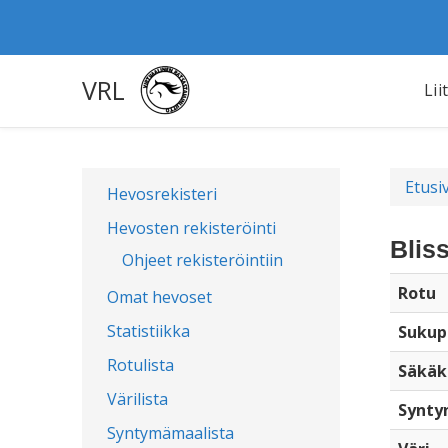
VRL
Lii
Etusi
Hevosrekisteri
Hevosten rekisteröinti
Blis
Ohjeet rekisteröintiin
Rotu
Omat hevoset
Statistiikka
Sukup
Rotulista
Säkäk
Värilista
Synty
Syntymämaalista