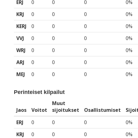
ERJ
0
0
0
0%
KRJ
0
0
0
0%
KERJ
0
0
0
0%
VVJ
0
0
0
0%
WRJ
0
0
0
0%
ARJ
0
0
0
0%
MEJ
0
0
0
0%
Perinteiset kilpailut
Muut
Jaos
Voitot
sijoitukset
Osallistumiset
Sijo
ERJ
0
0
0
0%
KRJ
0
0
0
0%