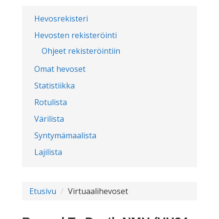
Hevosrekisteri
Hevosten rekisteröinti
Ohjeet rekisteröintiin
Omat hevoset
Statistiikka
Rotulista
Värilista
Syntymämaalista
Lajilista
Etusivu
Virtuaalihevoset