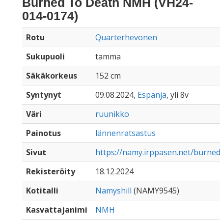
Burned To Death NMH (VH24-
014-0174)
Rotu
Quarterhevonen
Sukupuoli
tamma
Säkäkorkeus
152 cm
Syntynyt
09.08.2024,
Espanja
, yli 8v
Väri
ruunikko
Painotus
lännenratsastus
Sivut
https://namy.irppasen.net/burn
Rekisteröity
18.12.2024
Kotitalli
Namyshill
(NAMY9545)
Kasvattajanimi
NMH