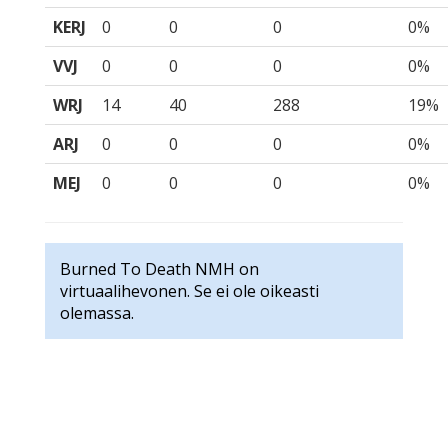
KERJ
0
0
0
0%
VVJ
0
0
0
0%
WRJ
14
40
288
19%
ARJ
0
0
0
0%
MEJ
0
0
0
0%
Burned To Death NMH on
virtuaalihevonen. Se ei ole oikeasti
olemassa.