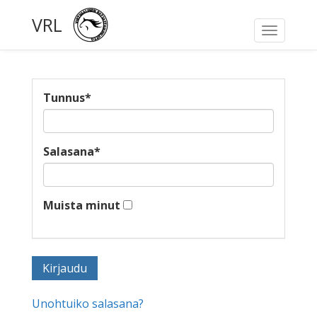
VRL
Toggle
navigati
Tunnus
*
Salasana
*
Muista minut
Unohtuiko salasana?