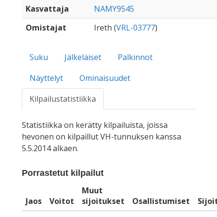
Kasvattaja
NAMY9545
Omistajat
Ireth (
VRL-03777
)
Suku
Jälkeläiset
Palkinnot
Näyttelyt
Ominaisuudet
Kilpailustatistiikka
Statistiikka on kerätty kilpailuista, joissa
hevonen on kilpaillut VH-tunnuksen kanssa
5.5.2014 alkaen.
Porrastetut kilpailut
Muut
Jaos
Voitot
sijoitukset
Osallistumiset
Sijo