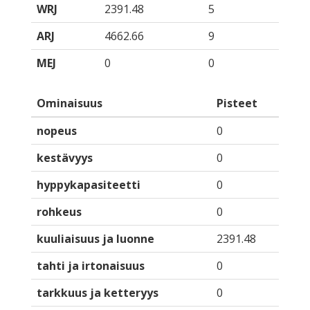
WRJ
2391.48
5
ARJ
4662.66
9
MEJ
0
0
Ominaisuus
Pisteet
nopeus
0
kestävyys
0
hyppykapasiteetti
0
rohkeus
0
kuuliaisuus ja luonne
2391.48
tahti ja irtonaisuus
0
tarkkuus ja ketteryys
0