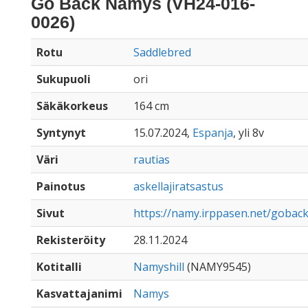
Go Back Namys (VH24-016-
0026)
Rotu
Saddlebred
Sukupuoli
ori
Säkäkorkeus
164 cm
Syntynyt
15.07.2024,
Espanja
, yli 8v
Väri
rautias
Painotus
askellajiratsastus
Sivut
https://namy.irppasen.net/goba
Rekisteröity
28.11.2024
Kotitalli
Namyshill
(NAMY9545)
Kasvattajanimi
Namys