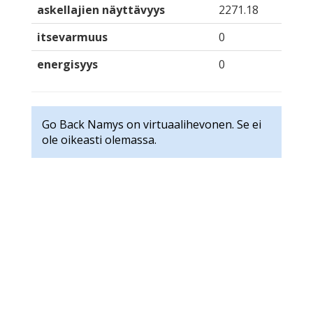
askellajien näyttävyys
2271.18
itsevarmuus
0
energisyys
0
Go Back Namys on virtuaalihevonen. Se ei
ole oikeasti olemassa.