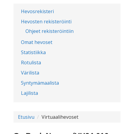
Hevosrekisteri
Hevosten rekisteröinti
Ohjeet rekisteröintiin
Omat hevoset
Statistiikka
Rotulista
Värilista
Syntymämaalista
Lajilista
Etusivu
Virtuaalihevoset