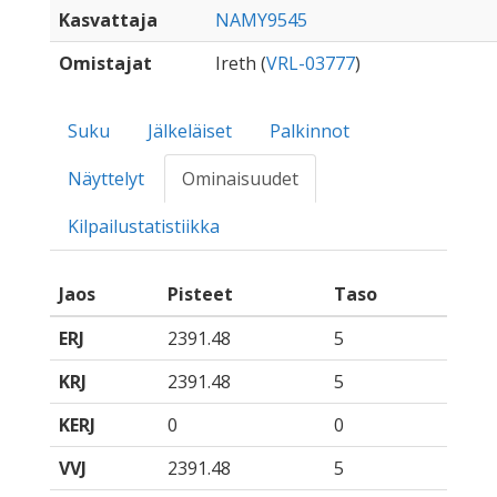
Kasvattaja
NAMY9545
Omistajat
Ireth (
VRL-03777
)
Suku
Jälkeläiset
Palkinnot
Näyttelyt
Ominaisuudet
Kilpailustatistiikka
Jaos
Pisteet
Taso
ERJ
2391.48
5
KRJ
2391.48
5
KERJ
0
0
VVJ
2391.48
5