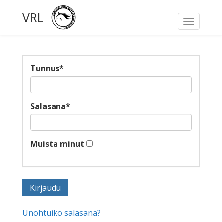
VRL
Toggle
navigati
Tunnus
*
Salasana
*
Muista minut
Unohtuiko salasana?