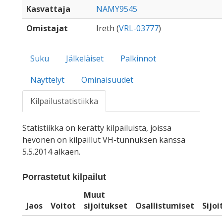
Kasvattaja
NAMY9545
Omistajat
Ireth (
VRL-03777
)
Suku
Jälkeläiset
Palkinnot
Näyttelyt
Ominaisuudet
Kilpailustatistiikka
Statistiikka on kerätty kilpailuista, joissa
hevonen on kilpaillut VH-tunnuksen kanssa
5.5.2014 alkaen.
Porrastetut kilpailut
Muut
Jaos
Voitot
sijoitukset
Osallistumiset
Sijo