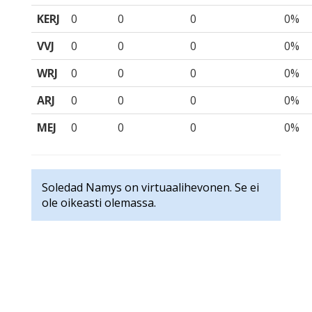
KERJ
0
0
0
0%
VVJ
0
0
0
0%
WRJ
0
0
0
0%
ARJ
0
0
0
0%
MEJ
0
0
0
0%
Soledad Namys on virtuaalihevonen. Se ei
ole oikeasti olemassa.