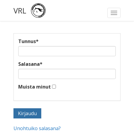
VRL
Toggle
navigati
Tunnus
*
Salasana
*
Muista minut
Unohtuiko salasana?