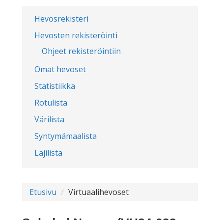
Hevosrekisteri
Hevosten rekisteröinti
Ohjeet rekisteröintiin
Omat hevoset
Statistiikka
Rotulista
Värilista
Syntymämaalista
Lajilista
Etusivu
Virtuaalihevoset