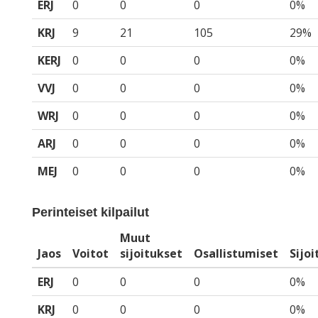
ERJ
0
0
0
0%
KRJ
9
21
105
29%
KERJ
0
0
0
0%
VVJ
0
0
0
0%
WRJ
0
0
0
0%
ARJ
0
0
0
0%
MEJ
0
0
0
0%
Perinteiset kilpailut
Muut
Jaos
Voitot
sijoitukset
Osallistumiset
Sijo
ERJ
0
0
0
0%
KRJ
0
0
0
0%