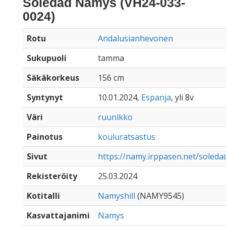
Soledad Namys (VH24-033-
0024)
Rotu
Andalusianhevonen
Sukupuoli
tamma
Säkäkorkeus
156 cm
Syntynyt
10.01.2024,
Espanja
, yli 8v
Väri
ruunikko
Painotus
kouluratsastus
Sivut
https://namy.irppasen.net/soled
Rekisteröity
25.03.2024
Kotitalli
Namyshill
(NAMY9545)
Kasvattajanimi
Namys