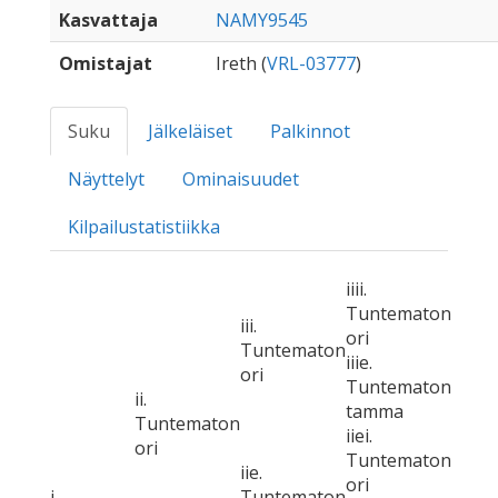
Kasvattaja
NAMY9545
Omistajat
Ireth (
VRL-03777
)
Suku
Jälkeläiset
Palkinnot
Näyttelyt
Ominaisuudet
Kilpailustatistiikka
iiii.
Tuntematon
iii.
ori
Tuntematon
iiie.
ori
Tuntematon
ii.
tamma
Tuntematon
iiei.
ori
Tuntematon
iie.
ori
i.
Tuntematon