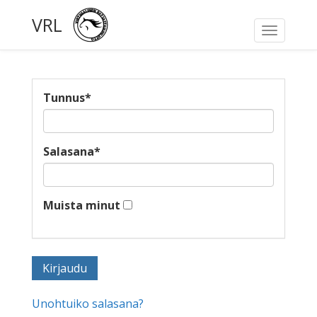
VRL
Toggle
navigati
Tunnus
*
Salasana
*
Muista minut
Unohtuiko salasana?