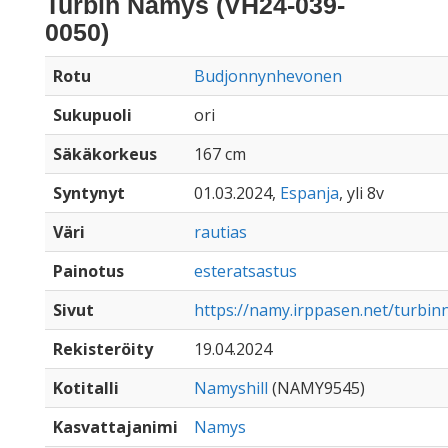
Turbin Namys (VH24-039-
0050)
Rotu
Budjonnynhevonen
Sukupuoli
ori
Säkäkorkeus
167 cm
Syntynyt
01.03.2024,
Espanja
, yli 8v
Väri
rautias
Painotus
esteratsastus
Sivut
https://namy.irppasen.net/turbi
Rekisteröity
19.04.2024
Kotitalli
Namyshill
(NAMY9545)
Kasvattajanimi
Namys