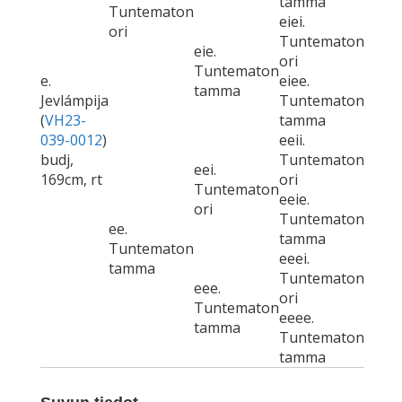
tamma
Tuntematon
eiei.
ori
Tuntematon
eie.
ori
Tuntematon
e.
eiee.
tamma
Jevlámpija
Tuntematon
(
VH23-
tamma
039-0012
)
eeii.
budj,
Tuntematon
eei.
169cm, rt
ori
Tuntematon
eeie.
ori
Tuntematon
ee.
tamma
Tuntematon
eeei.
tamma
Tuntematon
eee.
ori
Tuntematon
eeee.
tamma
Tuntematon
tamma