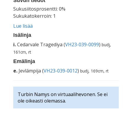
Suvun tiedot
Sukusiitosprosentti: 0%
Sukukatokerroin: 1
Lue lisää
Isälinja
i.
Cedarvale Tragediya (
VH23-039-0099
)
budj,
161cm, rt
Emälinja
e.
Jevlámpija (
VH23-039-0012
)
budj, 169cm, rt
Turbin Namys on virtuaalihevonen. Se ei
ole oikeasti olemassa.