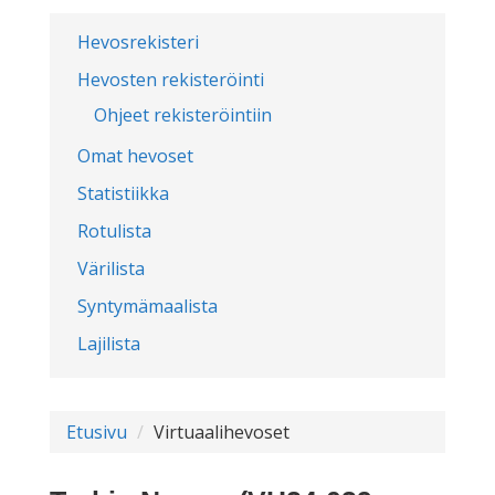
Hevosrekisteri
Hevosten rekisteröinti
Ohjeet rekisteröintiin
Omat hevoset
Statistiikka
Rotulista
Värilista
Syntymämaalista
Lajilista
Etusivu
Virtuaalihevoset