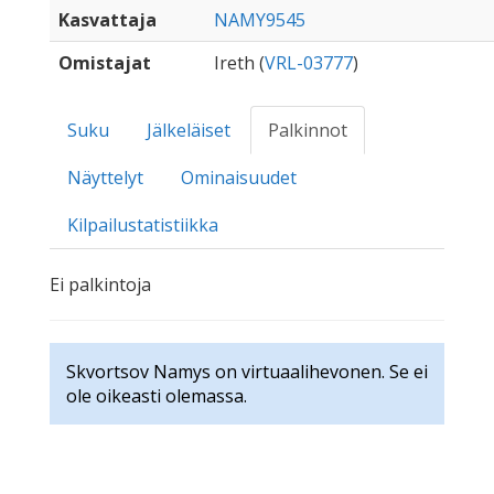
Kasvattaja
NAMY9545
Omistajat
Ireth (
VRL-03777
)
Suku
Jälkeläiset
Palkinnot
Näyttelyt
Ominaisuudet
Kilpailustatistiikka
Ei palkintoja
Skvortsov Namys on virtuaalihevonen. Se ei
ole oikeasti olemassa.