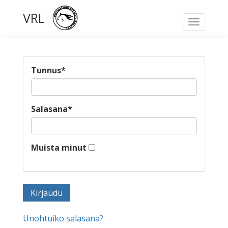
VRL
Toggle
navigati
Tunnus
*
Salasana
*
Muista minut
Unohtuiko salasana?