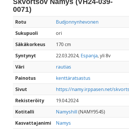
Skvortsov Namys (VH24-039-
0071)
Rotu
Budjonnynhevonen
Sukupuoli
ori
Säkäkorkeus
170 cm
Syntynyt
22.03.2024,
Espanja
, yli 8v
Väri
rautias
Painotus
kenttäratsastus
Sivut
https://namy.irppasen.net/skvor
Rekisteröity
19.04.2024
Kotitalli
Namyshill
(NAMY9545)
Kasvattajanimi
Namys