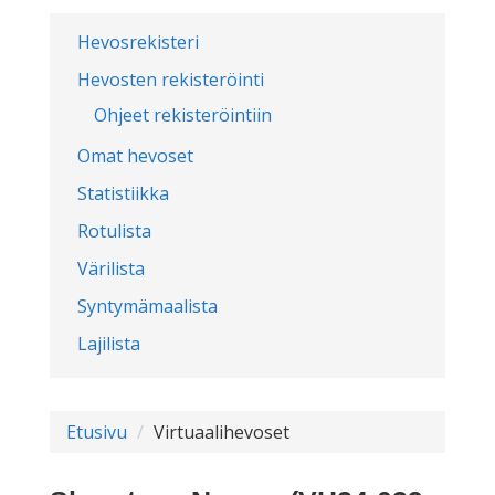
Hevosrekisteri
Hevosten rekisteröinti
Ohjeet rekisteröintiin
Omat hevoset
Statistiikka
Rotulista
Värilista
Syntymämaalista
Lajilista
Etusivu
Virtuaalihevoset