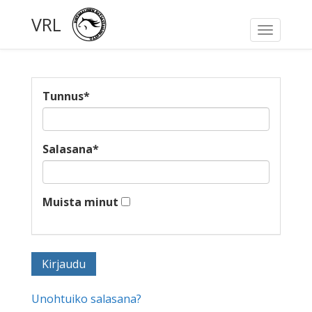
VRL
Toggle
navigati
Tunnus
*
Salasana
*
Muista minut
Unohtuiko salasana?