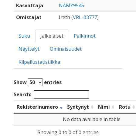
Kasvattaja
NAMY9545
Omistajat
Ireth (
VRL-03777
)
Suku
Jälkeläiset
Palkinnot
Näyttelyt
Ominaisuudet
Kilpailustatistiikka
Show
entries
Search:
Rekisterinumero
Syntynyt
Nimi
Rotu
No data available in table
Showing 0 to 0 of 0 entries