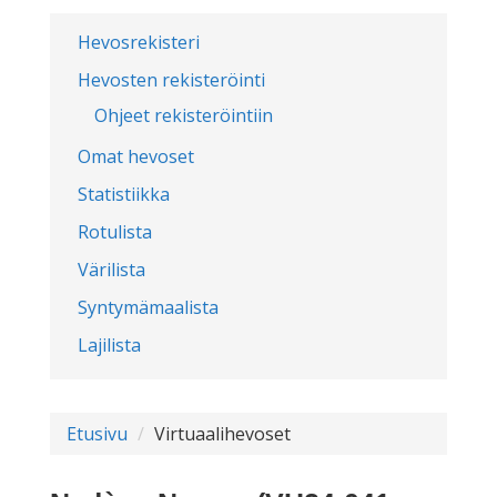
Hevosrekisteri
Hevosten rekisteröinti
Ohjeet rekisteröintiin
Omat hevoset
Statistiikka
Rotulista
Värilista
Syntymämaalista
Lajilista
Etusivu
Virtuaalihevoset