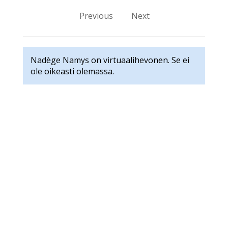
Previous
Next
Nadège Namys on virtuaalihevonen. Se ei
ole oikeasti olemassa.