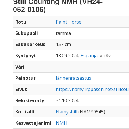
Still Counting NMH (VH24-
052-0106)
Rotu
Paint Horse
Sukupuoli
tamma
Säkäkorkeus
157 cm
Syntynyt
13.09.2024,
Espanja
, yli 8v
Väri
Painotus
lännenratsastus
Sivut
https://namy.irppasen.net/stillc
Rekisteröity
31.10.2024
Kotitalli
Namyshill
(NAMY9545)
Kasvattajanimi
NMH