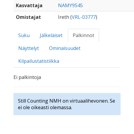
Kasvattaja
NAMY9545
Omistajat
Ireth (
VRL-03777
)
Suku
Jälkeläiset
Palkinnot
Näyttelyt
Ominaisuudet
Kilpailustatistiikka
Ei palkintoja
Still Counting NMH on virtuaalihevonen. Se
ei ole oikeasti olemassa.