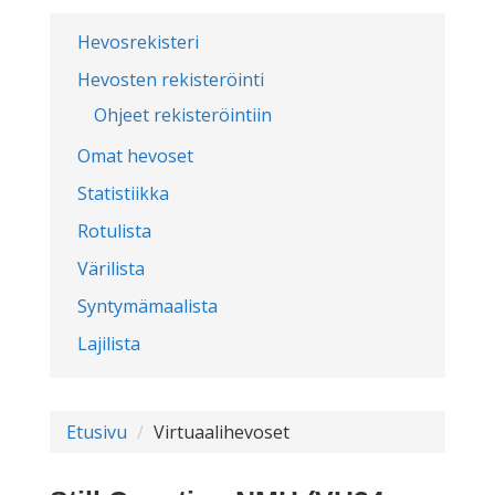
Hevosrekisteri
Hevosten rekisteröinti
Ohjeet rekisteröintiin
Omat hevoset
Statistiikka
Rotulista
Värilista
Syntymämaalista
Lajilista
Etusivu
Virtuaalihevoset