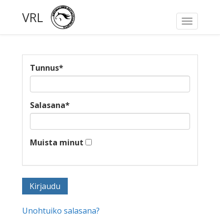
VRL
Toggle
navigati
Tunnus
*
Salasana
*
Muista minut
Unohtuiko salasana?