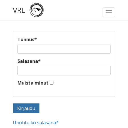
VRL
Toggle
navigati
Tunnus
*
Salasana
*
Muista minut
Unohtuiko salasana?