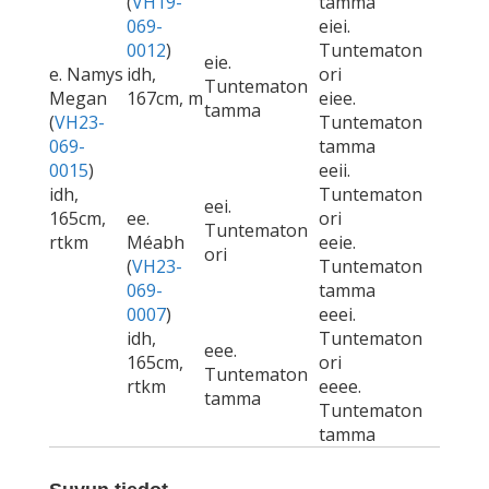
(
VH19-
tamma
069-
eiei.
0012
)
Tuntematon
eie.
e. Namys
idh,
ori
Tuntematon
Megan
167cm, m
eiee.
tamma
(
VH23-
Tuntematon
069-
tamma
0015
)
eeii.
idh,
Tuntematon
eei.
165cm,
ee.
ori
Tuntematon
rtkm
Méabh
eeie.
ori
(
VH23-
Tuntematon
069-
tamma
0007
)
eeei.
idh,
Tuntematon
eee.
165cm,
ori
Tuntematon
rtkm
eeee.
tamma
Tuntematon
tamma