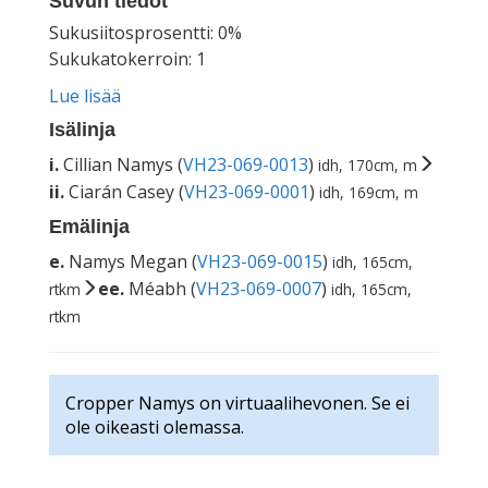
Suvun tiedot
Sukusiitosprosentti: 0%
Sukukatokerroin: 1
Lue lisää
Isälinja
i.
Cillian Namys (
VH23-069-0013
)
idh, 170cm, m
ii.
Ciarán Casey (
VH23-069-0001
)
idh, 169cm, m
Emälinja
e.
Namys Megan (
VH23-069-0015
)
idh, 165cm,
ee.
Méabh (
VH23-069-0007
)
rtkm
idh, 165cm,
rtkm
Cropper Namys on virtuaalihevonen. Se ei
ole oikeasti olemassa.