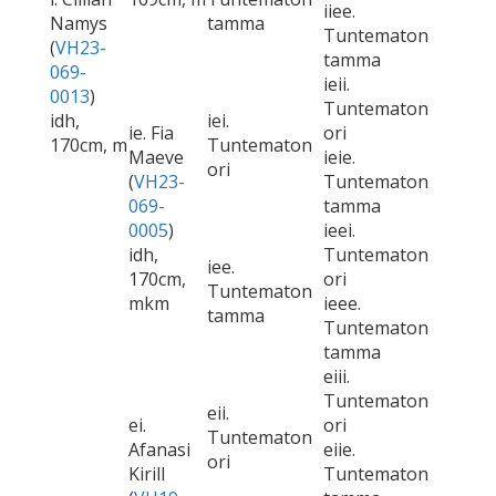
iiee.
Namys
tamma
Tuntematon
(
VH23-
tamma
069-
ieii.
0013
)
Tuntematon
idh,
iei.
ie. Fia
ori
170cm, m
Tuntematon
Maeve
ieie.
ori
(
VH23-
Tuntematon
069-
tamma
0005
)
ieei.
idh,
Tuntematon
iee.
170cm,
ori
Tuntematon
mkm
ieee.
tamma
Tuntematon
tamma
eiii.
Tuntematon
eii.
ei.
ori
Tuntematon
Afanasi
eiie.
ori
Kirill
Tuntematon