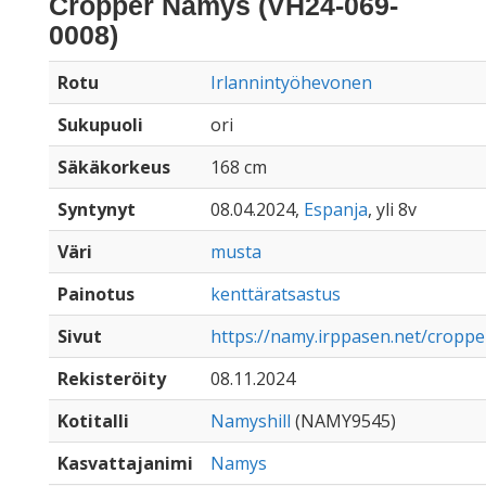
Cropper Namys (VH24-069-
0008)
Rotu
Irlannintyöhevonen
Sukupuoli
ori
Säkäkorkeus
168 cm
Syntynyt
08.04.2024,
Espanja
, yli 8v
Väri
musta
Painotus
kenttäratsastus
Sivut
https://namy.irppasen.net/cropp
Rekisteröity
08.11.2024
Kotitalli
Namyshill
(NAMY9545)
Kasvattajanimi
Namys