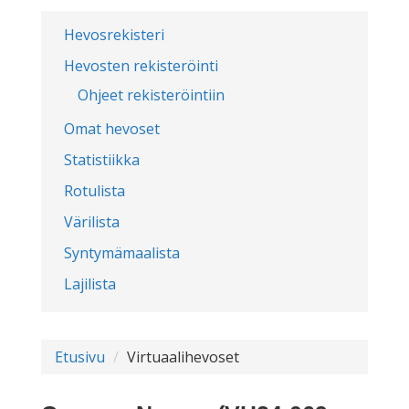
Hevosrekisteri
Hevosten rekisteröinti
Ohjeet rekisteröintiin
Omat hevoset
Statistiikka
Rotulista
Värilista
Syntymämaalista
Lajilista
Etusivu
Virtuaalihevoset