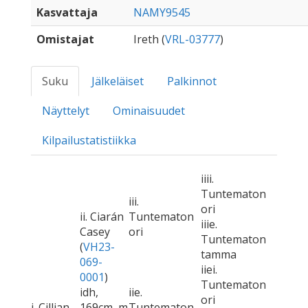
Kasvattaja
NAMY9545
Omistajat
Ireth (
VRL-03777
)
Suku
Jälkeläiset
Palkinnot
Näyttelyt
Ominaisuudet
Kilpailustatistiikka
iiii.
Tuntematon
iii.
ori
ii. Ciarán
Tuntematon
iiie.
Casey
ori
Tuntematon
(
VH23-
tamma
069-
iiei.
0001
)
Tuntematon
idh,
iie.
ori
i. Cillian
169cm, m
Tuntematon