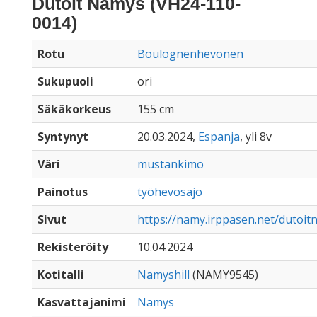
Dutoit Namys (VH24-110-
0014)
Rotu
Boulognenhevonen
Sukupuoli
ori
Säkäkorkeus
155 cm
Syntynyt
20.03.2024,
Espanja
, yli 8v
Väri
mustankimo
Painotus
työhevosajo
Sivut
https://namy.irppasen.net/dutoi
Rekisteröity
10.04.2024
Kotitalli
Namyshill
(NAMY9545)
Kasvattajanimi
Namys