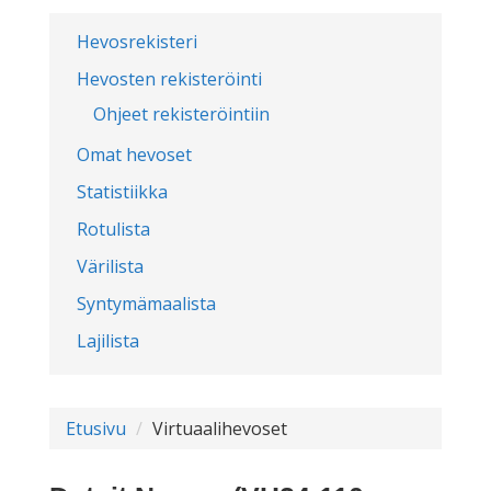
Hevosrekisteri
Hevosten rekisteröinti
Ohjeet rekisteröintiin
Omat hevoset
Statistiikka
Rotulista
Värilista
Syntymämaalista
Lajilista
Etusivu
Virtuaalihevoset