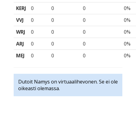
KERJ
0
0
0
0%
VVJ
0
0
0
0%
WRJ
0
0
0
0%
ARJ
0
0
0
0%
MEJ
0
0
0
0%
Dutoit Namys on virtuaalihevonen. Se ei ole
oikeasti olemassa.