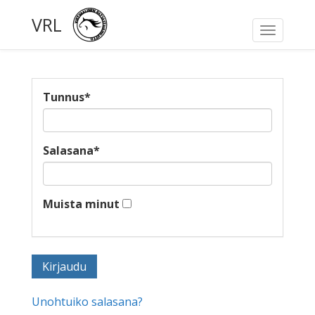
VRL
Toggle
navigati
Tunnus
*
Salasana
*
Muista minut
Unohtuiko salasana?