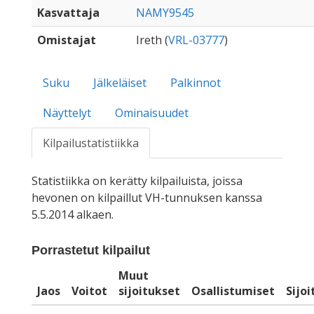
Kasvattaja
NAMY9545
Omistajat
Ireth (
VRL-03777
)
Suku
Jälkeläiset
Palkinnot
Näyttelyt
Ominaisuudet
Kilpailustatistiikka
Statistiikka on kerätty kilpailuista, joissa
hevonen on kilpaillut VH-tunnuksen kanssa
5.5.2014 alkaen.
Porrastetut kilpailut
Muut
Jaos
Voitot
sijoitukset
Osallistumiset
Sijo