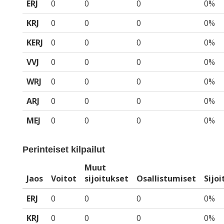
ERJ
0
0
0
0%
KRJ
0
0
0
0%
KERJ
0
0
0
0%
VVJ
0
0
0
0%
WRJ
0
0
0
0%
ARJ
0
0
0
0%
MEJ
0
0
0
0%
Perinteiset kilpailut
Muut
Jaos
Voitot
sijoitukset
Osallistumiset
Sijo
ERJ
0
0
0
0%
KRJ
0
0
0
0%