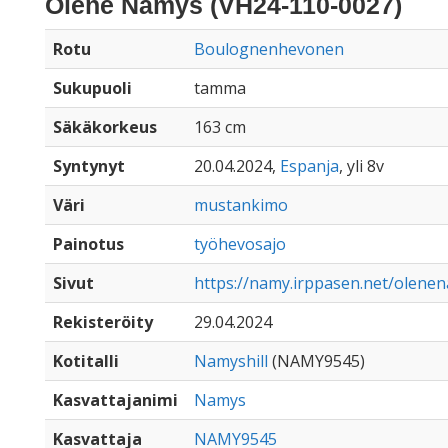
Oléne Namys (VH24-110-0027)
Rotu
Boulognenhevonen
Sukupuoli
tamma
Säkäkorkeus
163 cm
Syntynyt
20.04.2024,
Espanja
, yli 8v
Väri
mustankimo
Painotus
työhevosajo
Sivut
https://namy.irppasen.net/olene
Rekisteröity
29.04.2024
Kotitalli
Namyshill
(NAMY9545)
Kasvattajanimi
Namys
Kasvattaja
NAMY9545