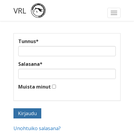
VRL
Toggle
navigati
Tunnus
*
Salasana
*
Muista minut
Unohtuiko salasana?