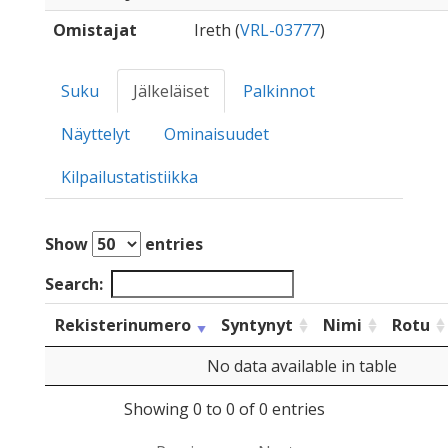
Omistajat
Ireth (
VRL-03777
)
Suku
Jälkeläiset
Palkinnot
Näyttelyt
Ominaisuudet
Kilpailustatistiikka
Show
entries
Search:
Rekisterinumero
Syntynyt
Nimi
Rotu
No data available in table
Showing 0 to 0 of 0 entries