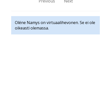
Previous
Next
Oléne Namys on virtuaalihevonen. Se ei ole
oikeasti olemassa.