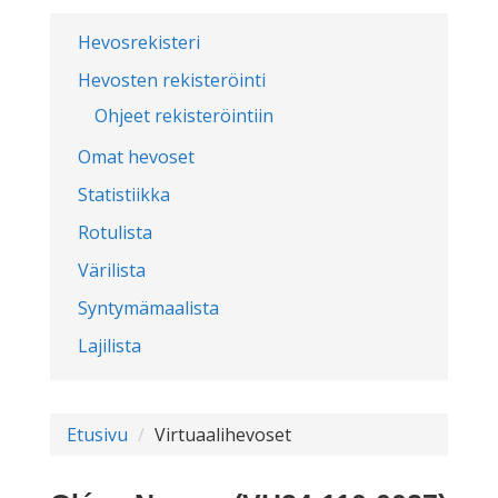
Hevosrekisteri
Hevosten rekisteröinti
Ohjeet rekisteröintiin
Omat hevoset
Statistiikka
Rotulista
Värilista
Syntymämaalista
Lajilista
Etusivu
Virtuaalihevoset