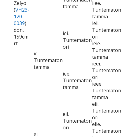
Zelyo
iiee.
tamma
(
VH23-
Tuntematon
120-
tamma
0039
)
ieii.
don,
Tuntematon
iei.
159cm,
ori
Tuntematon
rt
ieie.
ori
Tuntematon
ie.
tamma
Tuntematon
ieei.
tamma
Tuntematon
iee.
ori
Tuntematon
ieee.
tamma
Tuntematon
tamma
eiii.
Tuntematon
eii.
ori
Tuntematon
eiie.
ori
Tuntematon
ei.