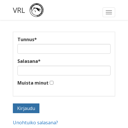
VRL
Toggle
navigati
Tunnus
*
Salasana
*
Muista minut
Unohtuiko salasana?