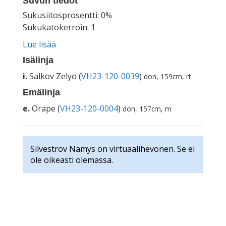
Suvun tiedot
Sukusiitosprosentti: 0%
Sukukatokerroin: 1
Lue lisää
Isälinja
i.
Salkov Zelyo (
VH23-120-0039
)
don, 159cm, rt
Emälinja
e.
Orape (
VH23-120-0004
)
don, 157cm, m
Silvestrov Namys on virtuaalihevonen. Se ei
ole oikeasti olemassa.