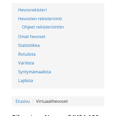
Hevosrekisteri
Hevosten rekisteröinti
Ohjeet rekisteröintiin
Omat hevoset
Statistiikka
Rotulista
Värilista
Syntymämaalista
Lajilista
Etusivu
Virtuaalihevoset