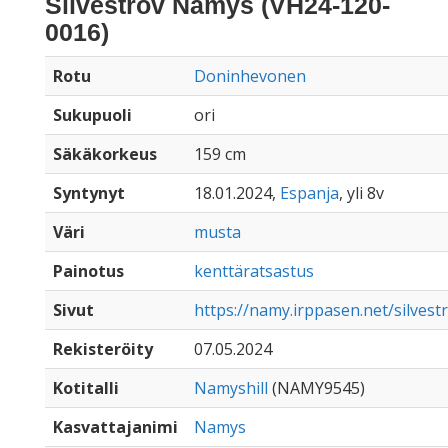
Silvestrov Namys (VH24-120-
0016)
Rotu
Doninhevonen
Sukupuoli
ori
Säkäkorkeus
159 cm
Syntynyt
18.01.2024,
Espanja
, yli 8v
Väri
musta
Painotus
kenttäratsastus
Sivut
https://namy.irppasen.net/silves
Rekisteröity
07.05.2024
Kotitalli
Namyshill
(NAMY9545)
Kasvattajanimi
Namys