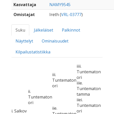
Kasvattaja
NAMY9545
Omistajat
Ireth (
VRL-03777
)
Suku
Jälkeläiset
Palkinnot
Näyttelyt
Ominaisuudet
Kilpailustatistiikka
iiii.
Tuntematon
iii.
ori
Tuntematon
iiie.
ori
Tuntematon
ii.
tamma
Tuntematon
iiei.
ori
Tuntematon
iie.
i. Salkov
ori
Tuntematon