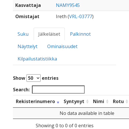
Kasvattaja
NAMY9545
Omistajat
Ireth (
VRL-03777
)
Suku
Jälkeläiset
Palkinnot
Näyttelyt
Ominaisuudet
Kilpailustatistiikka
Show
entries
Search:
Rekisterinumero
Syntynyt
Nimi
Rotu
No data available in table
Showing 0 to 0 of 0 entries