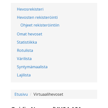
Hevosrekisteri
Hevosten rekisteröinti
Ohjeet rekisteröintiin
Omat hevoset
Statistiikka
Rotulista
Värilista
Syntymämaalista
Lajilista
Etusivu
Virtuaalihevoset