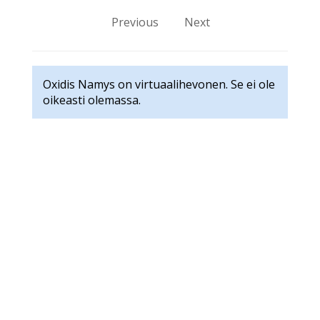
Previous
Next
Oxidis Namys on virtuaalihevonen. Se ei ole
oikeasti olemassa.