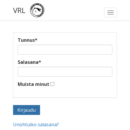
VRL
Toggle
navigati
Tunnus
*
Salasana
*
Muista minut
Unohtuiko salasana?