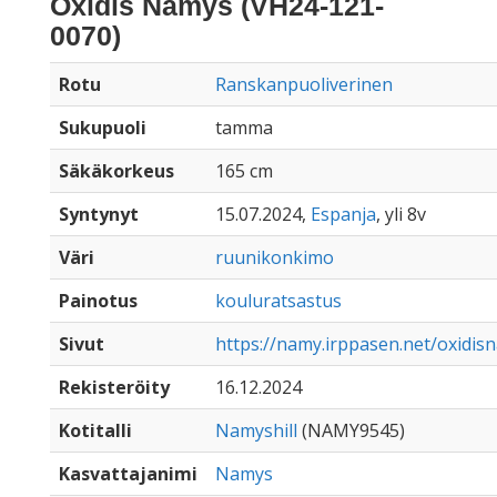
Oxidis Namys (VH24-121-
0070)
Rotu
Ranskanpuoliverinen
Sukupuoli
tamma
Säkäkorkeus
165 cm
Syntynyt
15.07.2024,
Espanja
, yli 8v
Väri
ruunikonkimo
Painotus
kouluratsastus
Sivut
https://namy.irppasen.net/oxidis
Rekisteröity
16.12.2024
Kotitalli
Namyshill
(NAMY9545)
Kasvattajanimi
Namys