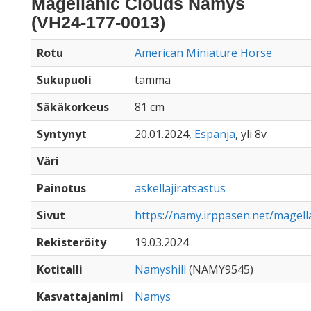
Magellanic Clouds Namys
(VH24-177-0013)
Rotu
American Miniature Horse
Sukupuoli
tamma
Säkäkorkeus
81 cm
Syntynyt
20.01.2024,
Espanja
, yli 8v
Väri
Painotus
askellajiratsastus
Sivut
https://namy.irppasen.net/magel
Rekisteröity
19.03.2024
Kotitalli
Namyshill
(NAMY9545)
Kasvattajanimi
Namys