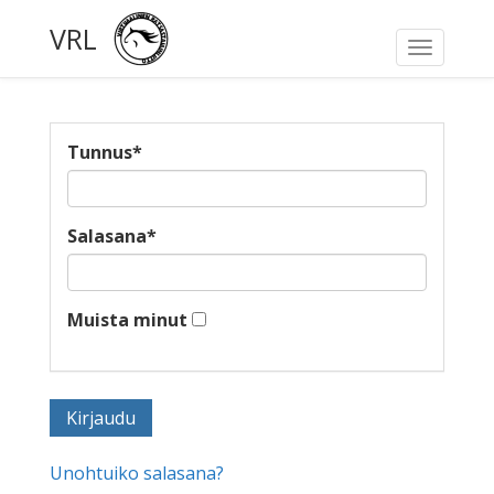
VRL
Toggle
navigati
Tunnus
*
Salasana
*
Muista minut
Unohtuiko salasana?