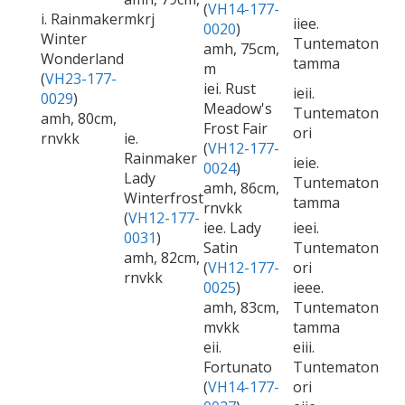
(
VH14-177-
i. Rainmaker
mkrj
iiee.
0020
)
Winter
Tuntematon
amh, 75cm,
Wonderland
tamma
m
(
VH23-177-
iei. Rust
ieii.
0029
)
Meadow's
Tuntematon
amh, 80cm,
Frost Fair
ori
rnvkk
ie.
(
VH12-177-
Rainmaker
ieie.
0024
)
Lady
Tuntematon
amh, 86cm,
Winterfrost
tamma
rnvkk
(
VH12-177-
iee. Lady
ieei.
0031
)
Satin
Tuntematon
amh, 82cm,
(
VH12-177-
ori
rnvkk
0025
)
ieee.
amh, 83cm,
Tuntematon
mvkk
tamma
eii.
eiii.
Fortunato
Tuntematon
(
VH14-177-
ori