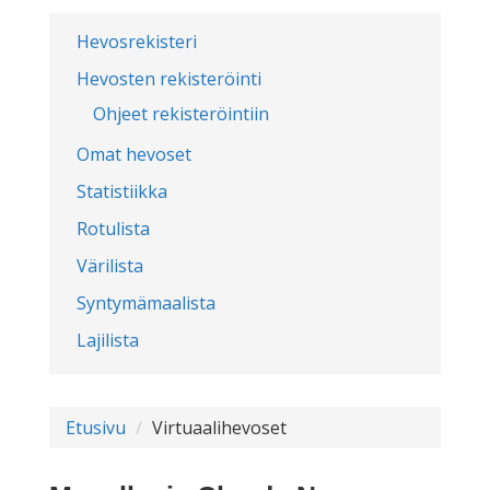
Hevosrekisteri
Hevosten rekisteröinti
Ohjeet rekisteröintiin
Omat hevoset
Statistiikka
Rotulista
Värilista
Syntymämaalista
Lajilista
Etusivu
Virtuaalihevoset