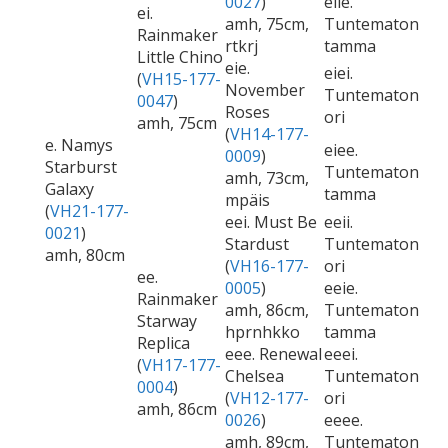
0027
)
eiie.
ei.
amh, 75cm,
Tuntematon
Rainmaker
rtkrj
tamma
Little Chino
eie.
eiei.
(
VH15-177-
November
Tuntematon
0047
)
Roses
ori
amh, 75cm
(
VH14-177-
e. Namys
eiee.
0009
)
Starburst
Tuntematon
amh, 73cm,
Galaxy
tamma
mpäis
(
VH21-177-
eei. Must Be
eeii.
0021
)
Stardust
Tuntematon
amh, 80cm
(
VH16-177-
ori
ee.
0005
)
eeie.
Rainmaker
amh, 86cm,
Tuntematon
Starway
hprnhkko
tamma
Replica
eee. Renewal
eeei.
(
VH17-177-
Chelsea
Tuntematon
0004
)
(
VH12-177-
ori
amh, 86cm
0026
)
eeee.
amh, 89cm,
Tuntematon