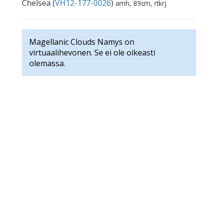
Chelsea (
VH12-177-0026
)
amh, 89cm, rtkrj
Magellanic Clouds Namys on
virtuaalihevonen. Se ei ole oikeasti
olemassa.