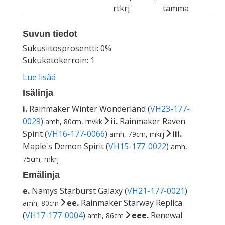
rtkrj
tamma
Suvun tiedot
Sukusiitosprosentti: 0%
Sukukatokerroin: 1
Lue lisää
Isälinja
i.
Rainmaker Winter Wonderland (
VH23-177-
0029
)
ii.
Rainmaker Raven
amh, 80cm, rnvkk
Spirit (
VH16-177-0066
)
iii.
amh, 79cm, mkrj
Maple's Demon Spirit (
VH15-177-0022
)
amh,
75cm, mkrj
Emälinja
e.
Namys Starburst Galaxy (
VH21-177-0021
)
ee.
Rainmaker Starway Replica
amh, 80cm
(
VH17-177-0004
)
eee.
Renewal
amh, 86cm