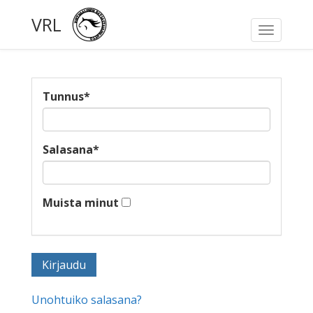
VRL
Toggle
navigati
Tunnus
*
Salasana
*
Muista minut
Unohtuiko salasana?