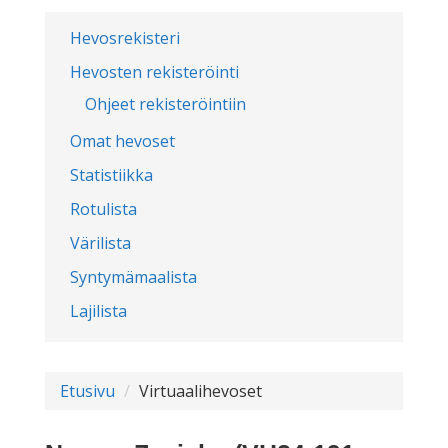
Hevosrekisteri
Hevosten rekisteröinti
Ohjeet rekisteröintiin
Omat hevoset
Statistiikka
Rotulista
Värilista
Syntymämaalista
Lajilista
Etusivu
Virtuaalihevoset