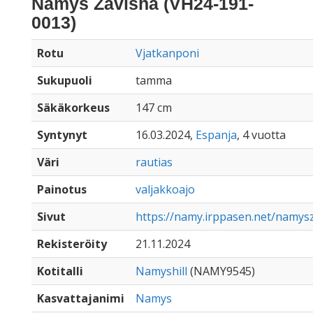
Namys Zavisha (VH24-191-
0013)
Rotu
Vjatkanponi
Sukupuoli
tamma
Säkäkorkeus
147 cm
Syntynyt
16.03.2024,
Espanja
, 4 vuotta
Väri
rautias
Painotus
valjakkoajo
Sivut
https://namy.irppasen.net/namys
Rekisteröity
21.11.2024
Kotitalli
Namyshill
(NAMY9545)
Kasvattajanimi
Namys