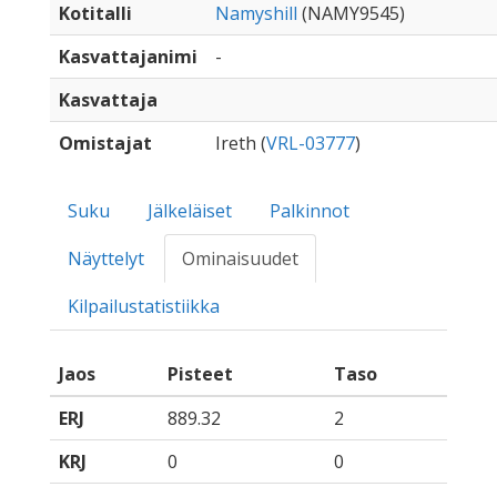
Kotitalli
Namyshill
(NAMY9545)
Kasvattajanimi
-
Kasvattaja
Omistajat
Ireth (
VRL-03777
)
Suku
Jälkeläiset
Palkinnot
Näyttelyt
Ominaisuudet
Kilpailustatistiikka
Jaos
Pisteet
Taso
ERJ
889.32
2
KRJ
0
0