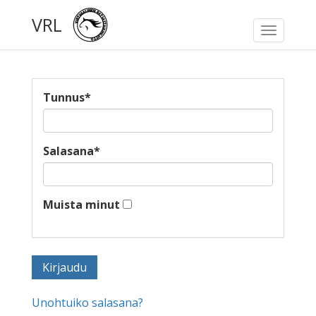
VRL
Toggle
navigati
Tunnus
*
Salasana
*
Muista minut
Unohtuiko salasana?