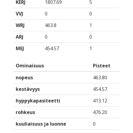
KERJ
1807.69
5
VVJ
0
0
WRJ
463.8
1
ARJ
0
0
MEJ
454.57
1
Ominaisuus
Pisteet
nopeus
463.80
kestävyys
454.57
hyppykapasiteetti
413.12
rohkeus
476.20
kuuliaisuus ja luonne
0