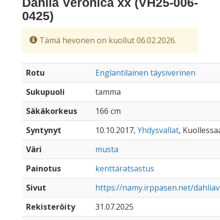
Dahlia Veronica xx (VH25-006-
0425)
Tämä hevonen on kuollut 06.02.2026.
Rotu
Englantilainen täysiverinen
Sukupuoli
tamma
Säkäkorkeus
166 cm
Syntynyt
10.10.2017,
Yhdysvallat
, Kuollessaa
Väri
musta
Painotus
kenttäratsastus
Sivut
https://namy.irppasen.net/dahlia
Rekisteröity
31.07.2025