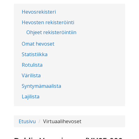
Hevosrekisteri
Hevosten rekisteröinti
Ohjeet rekisteröintiin
Omat hevoset
Statistiikka
Rotulista
Värilista
Syntymämaalista
Lajilista
Etusivu
Virtuaalihevoset