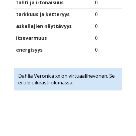
tahti ja irtonaisuus
0
tarkkuus ja ketteryys
0
askellajien näyttävyys
0
itsevarmuus
0
energisyys
0
Dahlia Veronica xx on virtuaalihevonen. Se
ei ole oikeasti olemassa.