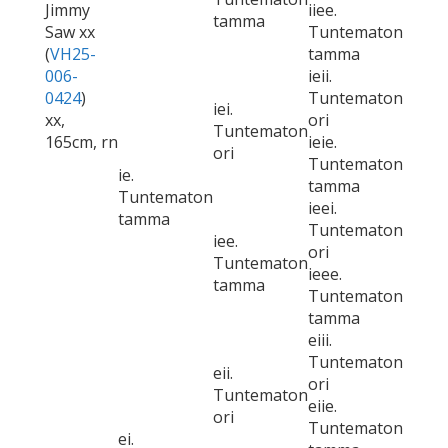
Jimmy
iiee.
tamma
Saw xx
Tuntematon
(
VH25-
tamma
006-
ieii.
0424
)
Tuntematon
iei.
xx,
ori
Tuntematon
165cm, rn
ieie.
ori
Tuntematon
ie.
tamma
Tuntematon
ieei.
tamma
Tuntematon
iee.
ori
Tuntematon
ieee.
tamma
Tuntematon
tamma
eiii.
Tuntematon
eii.
ori
Tuntematon
eiie.
ori
Tuntematon
ei.