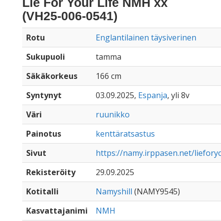
Lie For Your Life NMH xx
(VH25-006-0541)
Rotu
Englantilainen täysiverinen
Sukupuoli
tamma
Säkäkorkeus
166 cm
Syntynyt
03.09.2025,
Espanja
, yli 8v
Väri
ruunikko
Painotus
kenttäratsastus
Sivut
https://namy.irppasen.net/liefor
Rekisteröity
29.09.2025
Kotitalli
Namyshill
(NAMY9545)
Kasvattajanimi
NMH