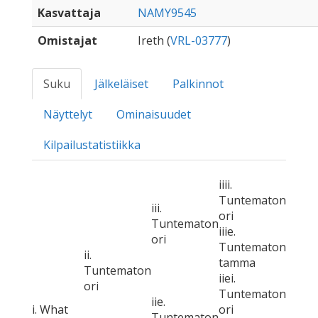
Kasvattaja
NAMY9545
Omistajat
Ireth (
VRL-03777
)
Suku
Jälkeläiset
Palkinnot
Näyttelyt
Ominaisuudet
Kilpailustatistiikka
iiii.
Tuntematon
iii.
ori
Tuntematon
iiie.
ori
Tuntematon
ii.
tamma
Tuntematon
iiei.
ori
Tuntematon
iie.
i. What
ori
Tuntematon