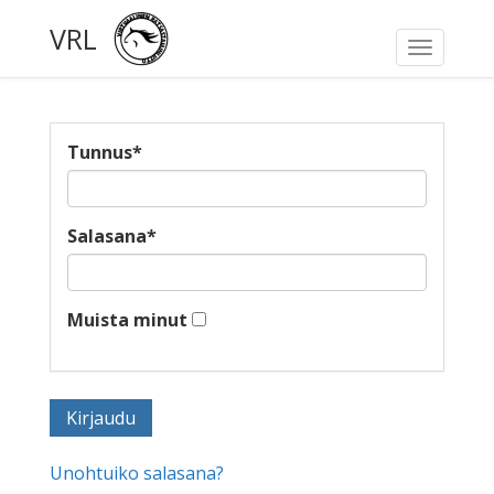
VRL
Toggle
navigati
Tunnus
*
Salasana
*
Muista minut
Unohtuiko salasana?