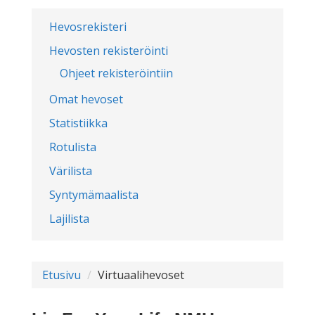
Hevosrekisteri
Hevosten rekisteröinti
Ohjeet rekisteröintiin
Omat hevoset
Statistiikka
Rotulista
Värilista
Syntymämaalista
Lajilista
Etusivu
Virtuaalihevoset