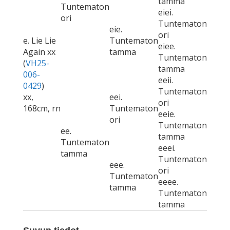
tamma
Tuntematon
eiei.
ori
Tuntematon
eie.
ori
e. Lie Lie
Tuntematon
eiee.
Again xx
tamma
Tuntematon
(
VH25-
tamma
006-
eeii.
0429
)
Tuntematon
xx,
eei.
ori
168cm, rn
Tuntematon
eeie.
ori
Tuntematon
ee.
tamma
Tuntematon
eeei.
tamma
Tuntematon
eee.
ori
Tuntematon
eeee.
tamma
Tuntematon
tamma