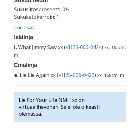
Suvun tiedot
Sukusiitosprosentti: 0%
Sukukatokerroin: 1
Lue lisää
Isälinja
i.
What Jimmy Saw xx (
VH25-006-0424
)
xx, 165cm,
rn
Emälinja
e.
Lie Lie Again xx (
VH25-006-0429
)
xx, 168cm, rn
Lie For Your Life NMH xx on
virtuaalihevonen. Se ei ole oikeasti
olemassa.