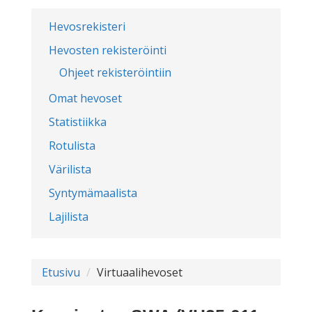
Hevosrekisteri
Hevosten rekisteröinti
Ohjeet rekisteröintiin
Omat hevoset
Statistiikka
Rotulista
Värilista
Syntymämaalista
Lajilista
Etusivu
Virtuaalihevoset