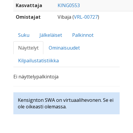
Kasvattaja
KING0553
Omistajat
Vibaja (
VRL-00727
)
Suku
Jälkeläiset
Palkinnot
Näyttelyt
Ominaisuudet
Kilpailustatistiikka
Ei näyttelypalkintoja
Kensignton SWA on virtuaalihevonen. Se ei
ole oikeasti olemassa.