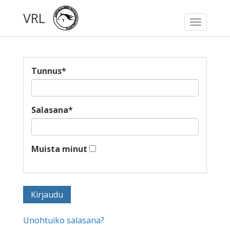
VRL
Toggle
navigati
Tunnus
*
Salasana
*
Muista minut
Unohtuiko salasana?