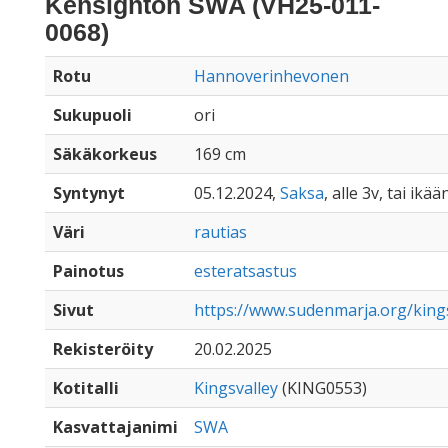
Kensignton SWA (VH25-011-
0068)
Rotu
Hannoverinhevonen
Sukupuoli
ori
Säkäkorkeus
169 cm
Syntynyt
05.12.2024,
Saksa
, alle 3v, tai ikä
Väri
rautias
Painotus
esteratsastus
Sivut
https://www.sudenmarja.org/king
Rekisteröity
20.02.2025
Kotitalli
Kingsvalley
(KING0553)
Kasvattajanimi
SWA