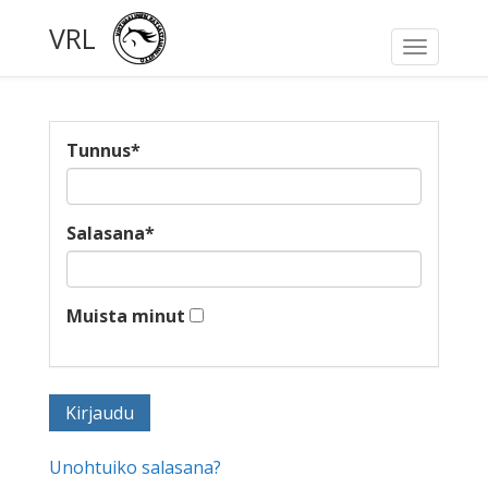
VRL
Toggle
navigati
Tunnus
*
Salasana
*
Muista minut
Unohtuiko salasana?