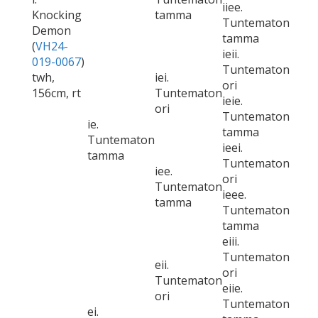
iiee.
Knocking
tamma
Tuntematon
Demon
tamma
(
VH24-
ieii.
019-0067
)
Tuntematon
twh,
iei.
ori
156cm, rt
Tuntematon
ieie.
ori
Tuntematon
ie.
tamma
Tuntematon
ieei.
tamma
Tuntematon
iee.
ori
Tuntematon
ieee.
tamma
Tuntematon
tamma
eiii.
Tuntematon
eii.
ori
Tuntematon
eiie.
ori
Tuntematon
ei.