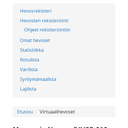
Hevosrekisteri
Hevosten rekisteröinti
Ohjeet rekisteröintiin
Omat hevoset
Statistiikka
Rotulista
Värilista
Syntymämaalista
Lajilista
Etusivu
Virtuaalihevoset