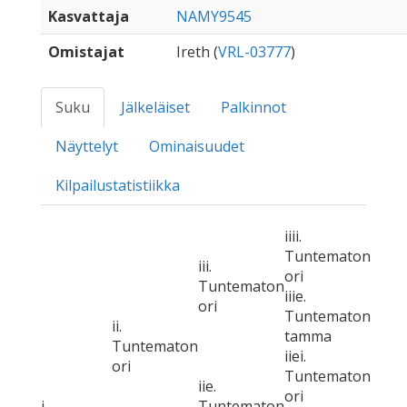
Kasvattaja
NAMY9545
Omistajat
Ireth (
VRL-03777
)
Suku
Jälkeläiset
Palkinnot
Näyttelyt
Ominaisuudet
Kilpailustatistiikka
iiii.
Tuntematon
iii.
ori
Tuntematon
iiie.
ori
Tuntematon
ii.
tamma
Tuntematon
iiei.
ori
Tuntematon
iie.
ori
i.
Tuntematon