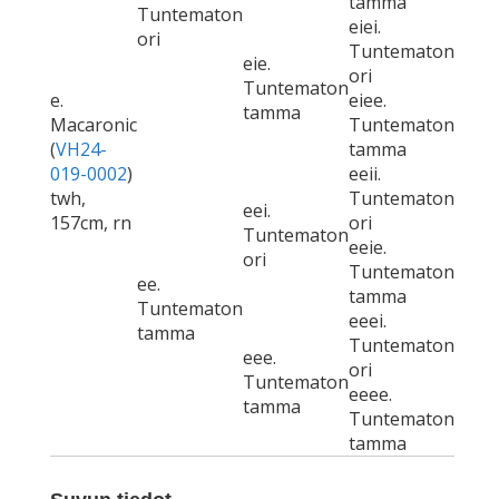
tamma
Tuntematon
eiei.
ori
Tuntematon
eie.
ori
Tuntematon
e.
eiee.
tamma
Macaronic
Tuntematon
(
VH24-
tamma
019-0002
)
eeii.
twh,
Tuntematon
eei.
157cm, rn
ori
Tuntematon
eeie.
ori
Tuntematon
ee.
tamma
Tuntematon
eeei.
tamma
Tuntematon
eee.
ori
Tuntematon
eeee.
tamma
Tuntematon
tamma