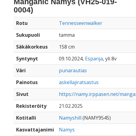
Manganic Namys (VH25-019-
0004)
Rotu
Tennesseenwalker
Sukupuoli
tamma
Säkäkorkeus
158 cm
Syntynyt
09.10.2024,
Espanja
, yli 8v
Väri
punarautias
Painotus
askellajiratsastus
Sivut
https://namy.irppasen.net/mang
Rekisteröity
21.02.2025
Kotitalli
Namyshill
(NAMY9545)
Kasvattajanimi
Namys