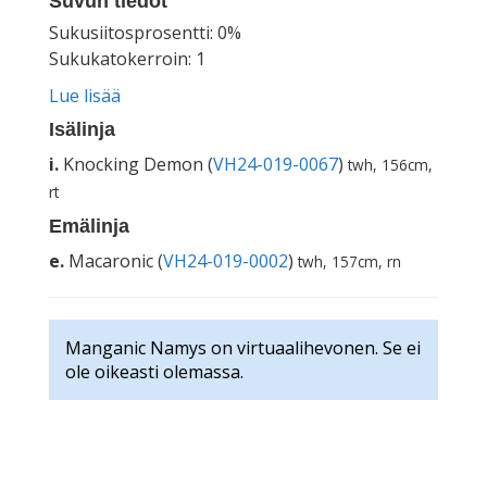
Suvun tiedot
Sukusiitosprosentti: 0%
Sukukatokerroin: 1
Lue lisää
Isälinja
i.
Knocking Demon (
VH24-019-0067
)
twh, 156cm,
rt
Emälinja
e.
Macaronic (
VH24-019-0002
)
twh, 157cm, rn
Manganic Namys on virtuaalihevonen. Se ei
ole oikeasti olemassa.