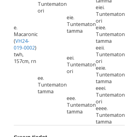
tamma
Tuntematon
eiei.
ori
Tuntematon
eie.
ori
Tuntematon
e.
eiee.
tamma
Macaronic
Tuntematon
(
VH24-
tamma
019-0002
)
eeii.
twh,
Tuntematon
eei.
157cm, rn
ori
Tuntematon
eeie.
ori
Tuntematon
ee.
tamma
Tuntematon
eeei.
tamma
Tuntematon
eee.
ori
Tuntematon
eeee.
tamma
Tuntematon
tamma