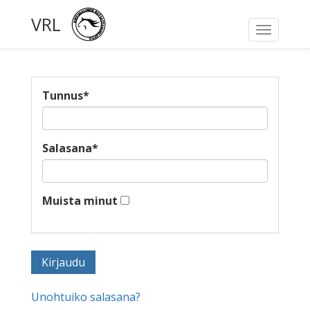
VRL
Toggle
navigati
Tunnus
*
Salasana
*
Muista minut
Unohtuiko salasana?