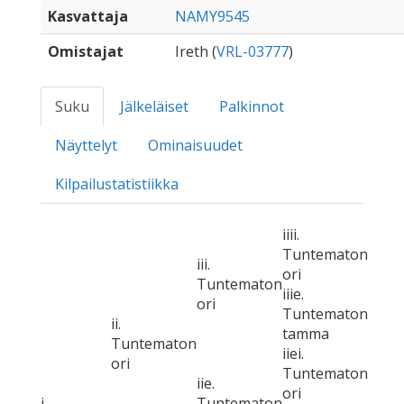
Kasvattaja
NAMY9545
Omistajat
Ireth (
VRL-03777
)
Suku
Jälkeläiset
Palkinnot
Näyttelyt
Ominaisuudet
Kilpailustatistiikka
iiii.
Tuntematon
iii.
ori
Tuntematon
iiie.
ori
Tuntematon
ii.
tamma
Tuntematon
iiei.
ori
Tuntematon
iie.
ori
i.
Tuntematon