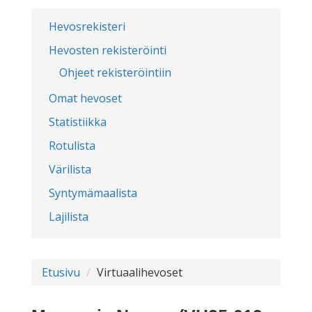
Hevosrekisteri
Hevosten rekisteröinti
Ohjeet rekisteröintiin
Omat hevoset
Statistiikka
Rotulista
Värilista
Syntymämaalista
Lajilista
Etusivu
Virtuaalihevoset