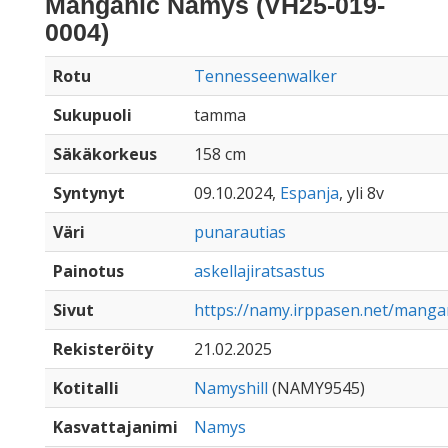
Manganic Namys (VH25-019-
0004)
Rotu
Tennesseenwalker
Sukupuoli
tamma
Säkäkorkeus
158 cm
Syntynyt
09.10.2024,
Espanja
, yli 8v
Väri
punarautias
Painotus
askellajiratsastus
Sivut
https://namy.irppasen.net/mang
Rekisteröity
21.02.2025
Kotitalli
Namyshill
(NAMY9545)
Kasvattajanimi
Namys