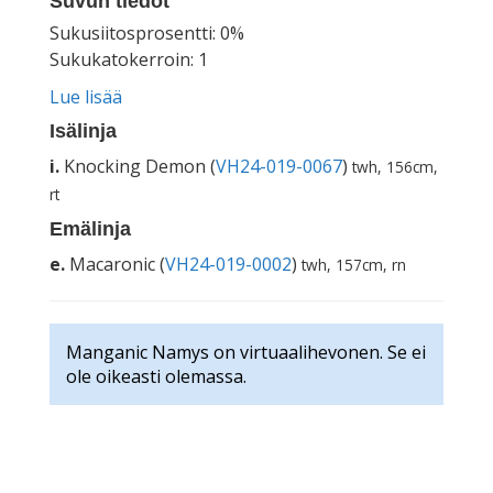
Suvun tiedot
Sukusiitosprosentti: 0%
Sukukatokerroin: 1
Lue lisää
Isälinja
i.
Knocking Demon (
VH24-019-0067
)
twh, 156cm,
rt
Emälinja
e.
Macaronic (
VH24-019-0002
)
twh, 157cm, rn
Manganic Namys on virtuaalihevonen. Se ei
ole oikeasti olemassa.