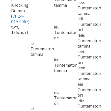
iiee.
Knocking
tamma
Tuntematon
Demon
tamma
(
VH24-
ieii.
019-0067
)
Tuntematon
twh,
iei.
ori
156cm, rt
Tuntematon
ieie.
ori
Tuntematon
ie.
tamma
Tuntematon
ieei.
tamma
Tuntematon
iee.
ori
Tuntematon
ieee.
tamma
Tuntematon
tamma
eiii.
Tuntematon
eii.
ori
Tuntematon
eiie.
ori
Tuntematon
ei.