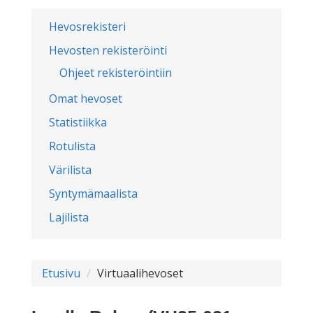
Hevosrekisteri
Hevosten rekisteröinti
Ohjeet rekisteröintiin
Omat hevoset
Statistiikka
Rotulista
Värilista
Syntymämaalista
Lajilista
Etusivu
Virtuaalihevoset