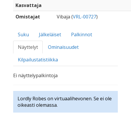
Kasvattaja
Omistajat
Vibaja (
VRL-00727
)
Suku
Jälkeläiset
Palkinnot
Näyttelyt
Ominaisuudet
Kilpailustatistiikka
Ei näyttelypalkintoja
Lordly Robes on virtuaalihevonen. Se ei ole
oikeasti olemassa.