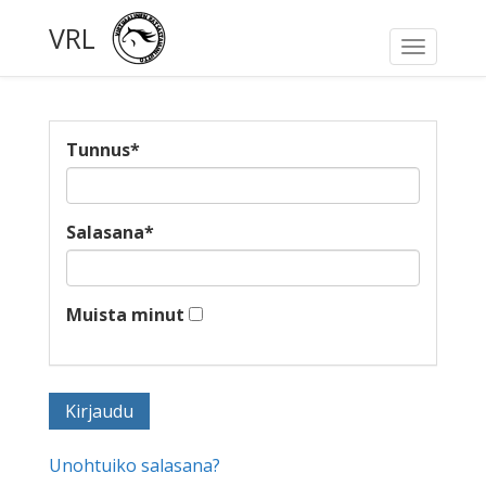
VRL
Toggle
navigati
Tunnus
*
Salasana
*
Muista minut
Unohtuiko salasana?