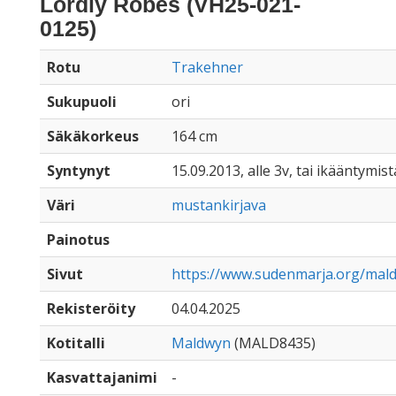
Lordly Robes (VH25-021-
0125)
Rotu
Trakehner
Sukupuoli
ori
Säkäkorkeus
164 cm
Syntynyt
15.09.2013, alle 3v, tai ikääntymist
Väri
mustankirjava
Painotus
Sivut
https://www.sudenmarja.org/mal
Rekisteröity
04.04.2025
Kotitalli
Maldwyn
(MALD8435)
Kasvattajanimi
-