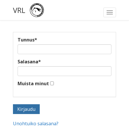
VRL
Toggle
navigati
Tunnus
*
Salasana
*
Muista minut
Unohtuiko salasana?