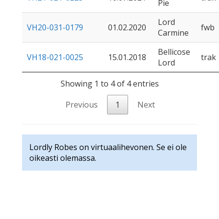
Pie
Lord
VH20-031-0179
01.02.2020
fwb
Carmine
Bellicose
VH18-021-0025
15.01.2018
trak
Lord
Showing 1 to 4 of 4 entries
Previous
1
Next
Lordly Robes on virtuaalihevonen. Se ei ole
oikeasti olemassa.