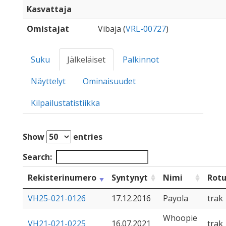
Kasvattaja
Omistajat
Vibaja (
VRL-00727
)
Suku
Jälkeläiset
Palkinnot
Näyttelyt
Ominaisuudet
Kilpailustatistiikka
Show
entries
Search:
Rekisterinumero
Syntynyt
Nimi
Rot
VH25-021-0126
17.12.2016
Payola
trak
Whoopie
VH21-021-0225
16.07.2021
trak