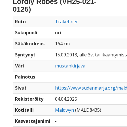
Lordly Robes (VH25-021-
0125)
Rotu
Trakehner
Sukupuoli
ori
Säkäkorkeus
164 cm
Syntynyt
15.09.2013, alle 3v, tai ikääntymist
Väri
mustankirjava
Painotus
Sivut
https://www.sudenmarja.org/mal
Rekisteröity
04.04.2025
Kotitalli
Maldwyn
(MALD8435)
Kasvattajanimi
-