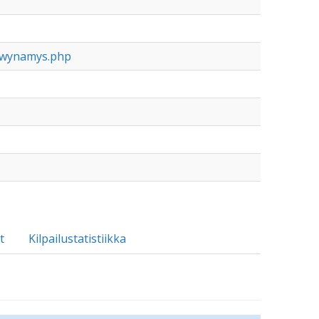
thwynamys.php
t
Kilpailustatistiikka