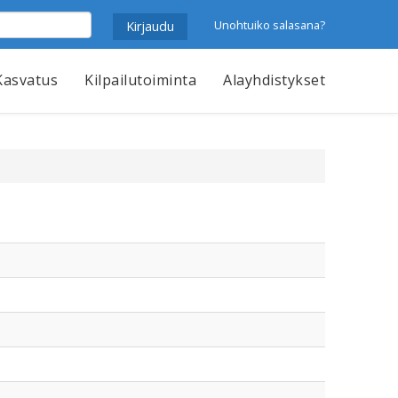
Unohtuiko salasana?
Kasvatus
Kilpailutoiminta
Alayhdistykset