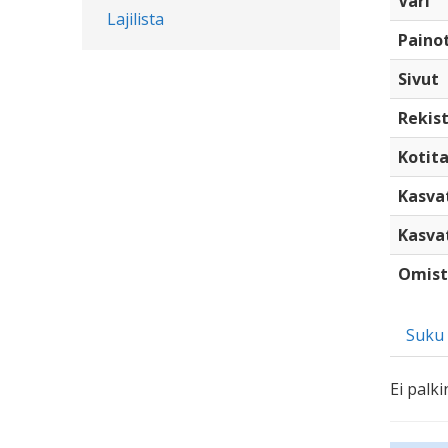
Väri
Lajilista
Paino
Sivut
Rekist
Kotita
Kasva
Kasva
Omist
Suku
Ei palki