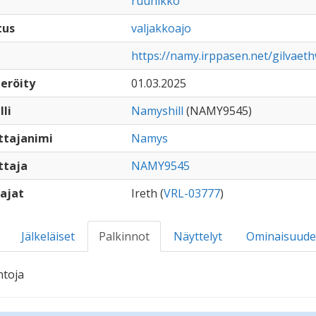
ruunikko
tus
valjakkoajo
https://namy.irppasen.net/gilvae
eröity
01.03.2025
lli
Namyshill
(NAMY9545)
ttajanimi
Namys
ttaja
NAMY9545
ajat
Ireth (
VRL-03777
)
Jälkeläiset
Palkinnot
Näyttelyt
Ominaisuude
ntoja