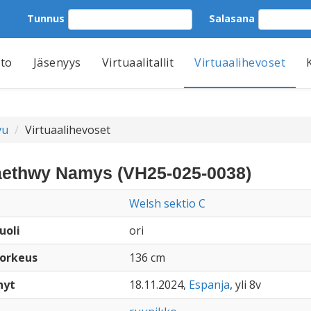
Tunnus
Salasana
tto
Jäsenyys
Virtuaalitallit
Virtuaalihevoset
vu
Virtuaalihevoset
aethwy Namys (VH25-025-0038)
Welsh sektio C
uoli
ori
orkeus
136 cm
nyt
18.11.2024,
Espanja
, yli 8v