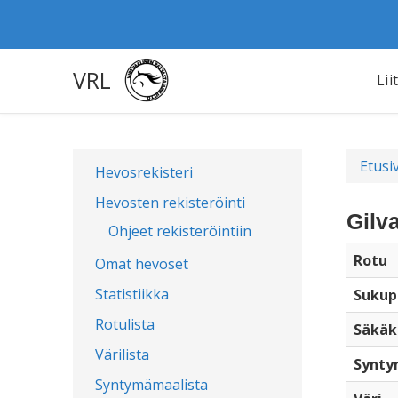
VRL
Lii
Etusi
Hevosrekisteri
Hevosten rekisteröinti
Gilv
Ohjeet rekisteröintiin
Rotu
Omat hevoset
Statistiikka
Sukup
Rotulista
Säkäk
Värilista
Synty
Syntymämaalista