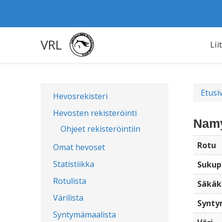
VRL
Lii
Etusi
Hevosrekisteri
Hevosten rekisteröinti
Namy
Ohjeet rekisteröintiin
Rotu
Omat hevoset
Statistiikka
Sukup
Rotulista
Säkäk
Värilista
Synty
Syntymämaalista