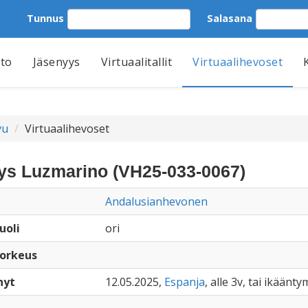
Tunnus
Salasana
tto
Jäsenyys
Virtuaalitallit
Virtuaalihevoset
vu
Virtuaalihevoset
s Luzmarino (VH25-033-0067)
Andalusianhevonen
uoli
ori
orkeus
nyt
12.05.2025,
Espanja
, alle 3v, tai ikäänty