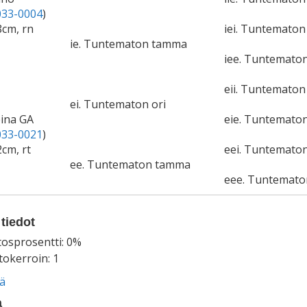
33-0004
)
8cm, rn
iei. Tuntematon 
ie. Tuntematon tamma
iee. Tuntemato
eii. Tuntematon 
ei. Tuntematon ori
eina GA
eie. Tuntemato
33-0021
)
2cm, rt
eei. Tuntematon
ee. Tuntematon tamma
eee. Tuntemat
tiedot
tosprosentti: 0%
okerroin: 1
ää
a