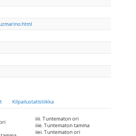
/luzmarino.html
t
Kilpailustatistiikka
iiii. Tuntematon ori
ori
iiie. Tuntematon tamma
iiei. Tuntematon ori
n tamma