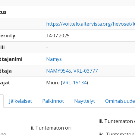
tus
https://voittelo.altervista.org/hevoset
eröity
14.07.2025
lli
-
ttajanimi
Namys
ttaja
NAMY9545
,
VRL-03777
ajat
Miure (
VRL-15134
)
Jälkeläiset
Palkinnot
Näyttelyt
Ominaisuude
iii. Tuntematon 
ii. Tuntematon ori
uno
iie. Tuntemato