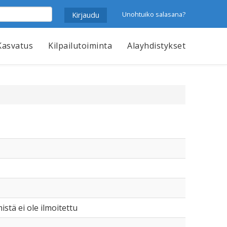
Unohtuiko salasana?
Kasvatus
Kilpailutoiminta
Alayhdistykset
mistä ei ole ilmoitettu