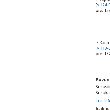
(
VH24-0
pre, 15
e. Xant
(
VH19-0
pre, 15
Suvun 
Sukusii
Sukukat
Lue lis
Isälinj