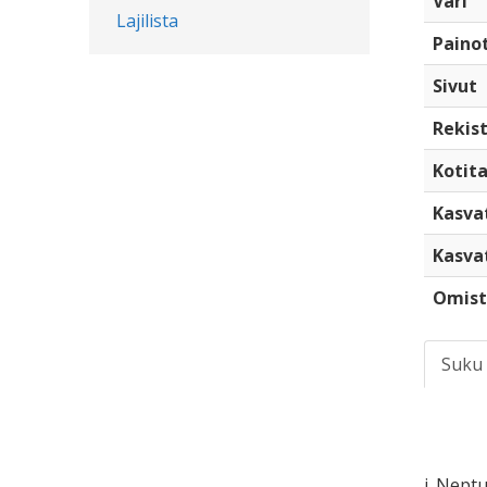
Väri
Lajilista
Paino
Sivut
Rekist
Kotita
Kasva
Kasva
Omist
Suku
i. Nept