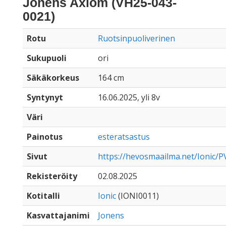
Jonens Axiom (VH25-043-
0021)
Rotu
Ruotsinpuoliverinen
Sukupuoli
ori
Säkäkorkeus
164 cm
Syntynyt
16.06.2025, yli 8v
Väri
Painotus
esteratsastus
Sivut
https://hevosmaailma.net/Ionic/P
Rekisteröity
02.08.2025
Kotitalli
Ionic
(IONI0011)
Kasvattajanimi
Jonens