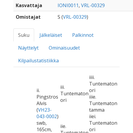
Kasvattaja
IONI0011
,
VRL-00329
Omistajat
S (
VRL-00329
)
Suku
Jälkeläiset
Palkinnot
Näyttelyt
Ominaisuudet
Kilpailustatistiikka
iiii.
Tuntematon
iii.
ii.
ori
Tuntematon
Pingstros
iiie.
ori
Alvis
Tuntematon
(
VH23-
tamma
043-0002
)
iiei.
swb,
Tuntematon
iie.
165cm,
ori
Tuntematon