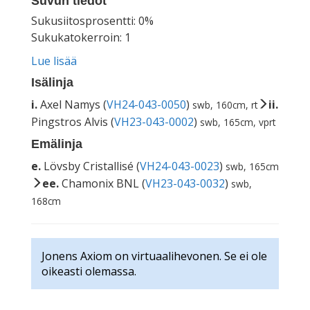
Suvun tiedot
Sukusiitosprosentti: 0%
Sukukatokerroin: 1
Lue lisää
Isälinja
i.
Axel Namys (
VH24-043-0050
)
ii.
swb, 160cm, rt
Pingstros Alvis (
VH23-043-0002
)
swb, 165cm, vprt
Emälinja
e.
Lövsby Cristallisé (
VH24-043-0023
)
swb, 165cm
ee.
Chamonix BNL (
VH23-043-0032
)
swb,
168cm
Jonens Axiom on virtuaalihevonen. Se ei ole
oikeasti olemassa.