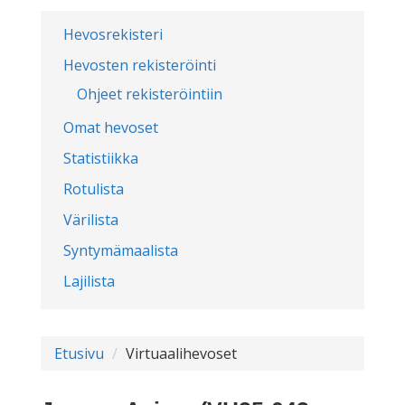
Hevosrekisteri
Hevosten rekisteröinti
Ohjeet rekisteröintiin
Omat hevoset
Statistiikka
Rotulista
Värilista
Syntymämaalista
Lajilista
Etusivu
Virtuaalihevoset