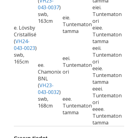
(
VH23-
tamma
043-0037
)
eiei.
swb,
Tuntematon
eie.
163cm
ori
Tuntematon
e. Lövsby
eiee.
tamma
Cristallisé
Tuntematon
(
VH24-
tamma
043-0023
)
eeii.
swb,
Tuntematon
eei.
165cm
ori
ee.
Tuntematon
eeie.
Chamonix
ori
Tuntematon
BNL
tamma
(
VH23-
eeei.
043-0032
)
Tuntematon
swb,
eee.
ori
168cm
Tuntematon
eeee.
tamma
Tuntematon
tamma