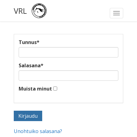
VRL
Toggle
navigati
Tunnus
*
Salasana
*
Muista minut
Unohtuiko salasana?