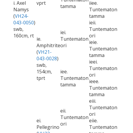
i. Axel
vprt
iiee.
tamma
Namys
Tuntematon
(
VH24-
tamma
043-0050
)
ieii.
swb,
Tuntematon
iei.
160cm, rt
ori
ie.
Tuntematon
ieie.
Amphitrite
ori
Tuntematon
(
VH21-
tamma
043-0028
)
ieei.
swb,
Tuntematon
154cm,
iee.
ori
tprt
Tuntematon
ieee.
tamma
Tuntematon
tamma
eiii.
Tuntematon
eii.
ori
Tuntematon
ei.
eiie.
ori
Pellegrino
Tuntematon