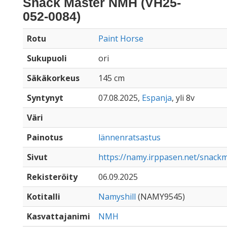
Snack Master NMH (VH25-
052-0084)
Rotu
Paint Horse
Sukupuoli
ori
Säkäkorkeus
145 cm
Syntynyt
07.08.2025,
Espanja
, yli 8v
Väri
Painotus
lännenratsastus
Sivut
https://namy.irppasen.net/snac
Rekisteröity
06.09.2025
Kotitalli
Namyshill
(NAMY9545)
Kasvattajanimi
NMH