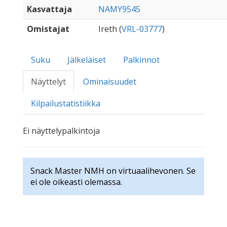
Kasvattaja
NAMY9545
Omistajat
Ireth (
VRL-03777
)
Suku
Jälkeläiset
Palkinnot
Näyttelyt
Ominaisuudet
Kilpailustatistiikka
Ei näyttelypalkintoja
Snack Master NMH on virtuaalihevonen. Se
ei ole oikeasti olemassa.