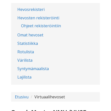
Hevosrekisteri
Hevosten rekisteröinti
Ohjeet rekisteröintiin
Omat hevoset
Statistiikka
Rotulista
Värilista
Syntymämaalista
Lajilista
Etusivu
Virtuaalihevoset