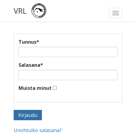
VRL
Toggle
navigati
Tunnus
*
Salasana
*
Muista minut
Unohtuiko salasana?