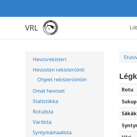
VRL
Lii
Etusi
Hevosrekisteri
Hevosten rekisteröinti
Légk
Ohjeet rekisteröintiin
Rotu
Omat hevoset
Statistiikka
Sukup
Rotulista
Säkäk
Värilista
Synty
Syntymämaalista