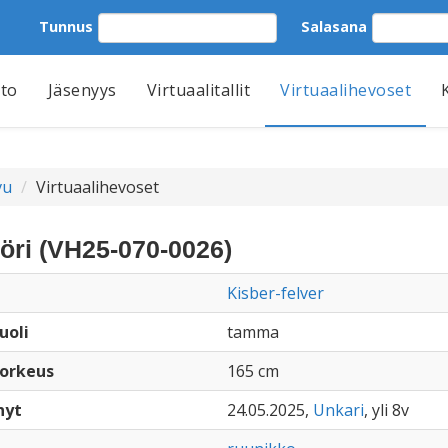
Tunnus
Salasana
tto
Jäsenyys
Virtuaalitallit
Virtuaalihevoset
vu
Virtuaalihevoset
öri (VH25-070-0026)
Kisber-felver
uoli
tamma
orkeus
165 cm
nyt
24.05.2025,
Unkari
, yli 8v