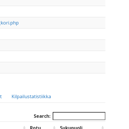
gkori.php
t
Kilpailustatistiikka
Search:
Rotu
Sukupuoli