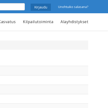
Unohtuiko salasana?
Kasvatus
Kilpailutoiminta
Alayhdistykset