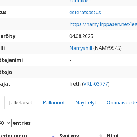
ruunikko
tus
esteratsastus
https://namy.irppasen.net/le
eröity
04.08.2025
lli
Namyshill
(NAMY9545)
ttajanimi
-
ttaja
ajat
Ireth (
VRL-03777
)
Jälkeläiset
Palkinnot
Näyttelyt
Ominaisuude
entries
terinumero
Syntynyt
Nimi