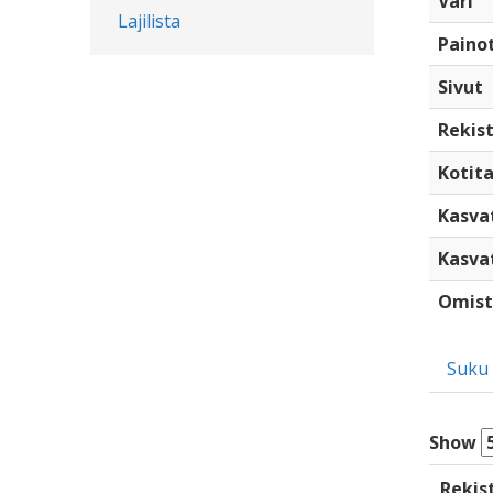
Väri
Lajilista
Paino
Sivut
Rekist
Kotita
Kasva
Kasva
Omist
Suku
Show
Rekis