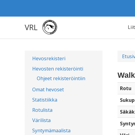
VRL
Lii
Etusi
Hevosrekisteri
Hevosten rekisteröinti
Walk
Ohjeet rekisteröintiin
Rotu
Omat hevoset
Statistiikka
Sukup
Rotulista
Säkäk
Värilista
Synty
Syntymämaalista