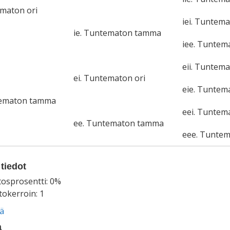
ematon ori
iei. Tuntema
ie. Tuntematon tamma
iee. Tunte
eii. Tuntema
ei. Tuntematon ori
eie. Tunte
tematon tamma
eei. Tuntem
ee. Tuntematon tamma
eee. Tunte
tiedot
tosprosentti: 0%
okerroin: 1
ää
a