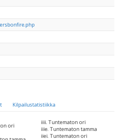
versbonfire.php
t
Kilpailustatistiikka
iiii. Tuntematon ori
ton ori
iiie. Tuntematon tamma
iiei. Tuntematon ori
aton tamma