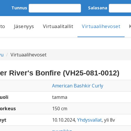
Tunnus
Salasana
tto
Jäsenyys
Virtuaalitallit
Virtuaalihevoset
vu
Virtuaalihevoset
er River's Bonfire (VH25-081-0012)
American Bashkir Curly
uoli
tamma
orkeus
150 cm
nyt
10.10.2024,
Yhdysvallat
, yli 8v