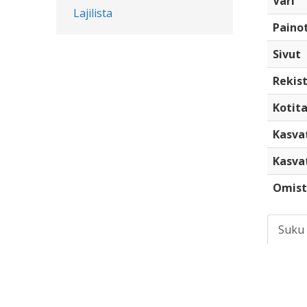
Väri
Lajilista
Paino
Sivut
Rekist
Kotita
Kasva
Kasva
Omist
Suku