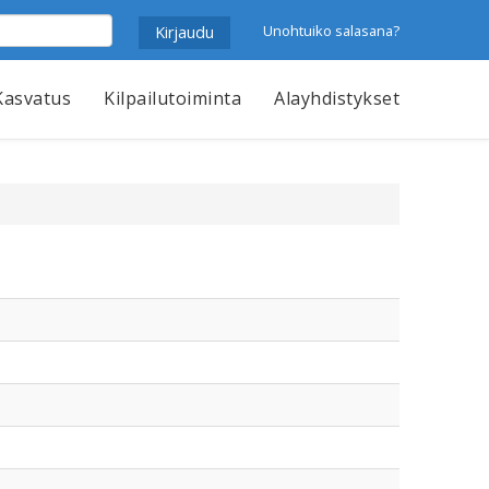
Unohtuiko salasana?
Kasvatus
Kilpailutoiminta
Alayhdistykset