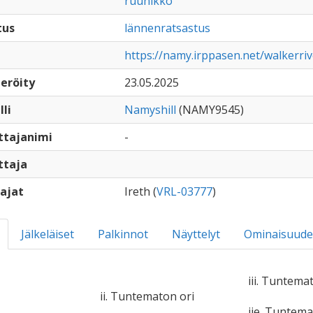
ruunikko
tus
lännenratsastus
https://namy.irppasen.net/walkerri
eröity
23.05.2025
lli
Namyshill
(NAMY9545)
ttajanimi
-
ttaja
ajat
Ireth (
VRL-03777
)
Jälkeläiset
Palkinnot
Näyttelyt
Ominaisuude
iii. Tuntema
ii. Tuntematon ori
iie. Tuntem