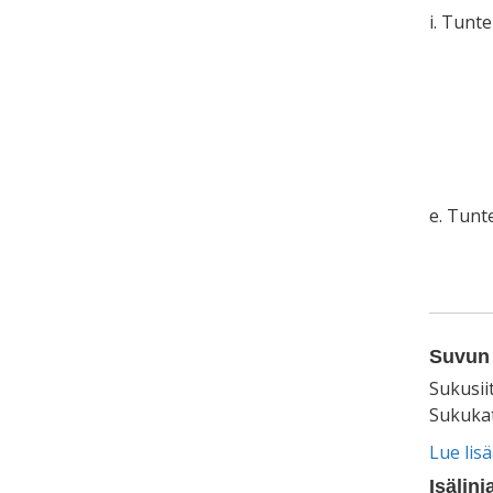
i. Tunt
e. Tun
Suvun 
Sukusii
Sukukat
Lue lis
Isälinj