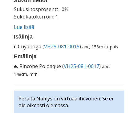
Suvun tiedot
Sukusiitosprosentti: 0%
Sukukatokerroin: 1
Lue lisää
Isälinja
i.
Cuyahoga (
VH25-081-0015
)
abc, 155cm, rtpäis
Emälinja
e.
Rincone Pojoaque (
VH25-081-0017
)
abc,
148cm, mrn
Peralta Namys on virtuaalihevonen. Se ei
ole oikeasti olemassa.