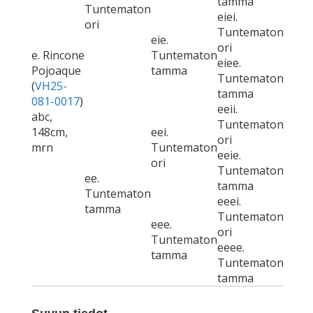
tamma
Tuntematon
eiei.
ori
Tuntematon
eie.
ori
e. Rincone
Tuntematon
eiee.
Pojoaque
tamma
Tuntematon
(
VH25-
tamma
081-0017
)
eeii.
abc,
Tuntematon
148cm,
eei.
ori
mrn
Tuntematon
eeie.
ori
Tuntematon
ee.
tamma
Tuntematon
eeei.
tamma
Tuntematon
eee.
ori
Tuntematon
eeee.
tamma
Tuntematon
tamma