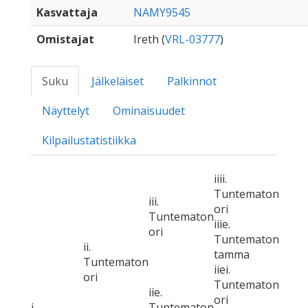
Kasvattaja
NAMY9545
Omistajat
Ireth (
VRL-03777
)
Suku
Jälkeläiset
Palkinnot
Näyttelyt
Ominaisuudet
Kilpailustatistiikka
iiii.
Tuntematon
iii.
ori
Tuntematon
iiie.
ori
Tuntematon
ii.
tamma
Tuntematon
iiei.
ori
Tuntematon
iie.
ori
i.
Tuntematon