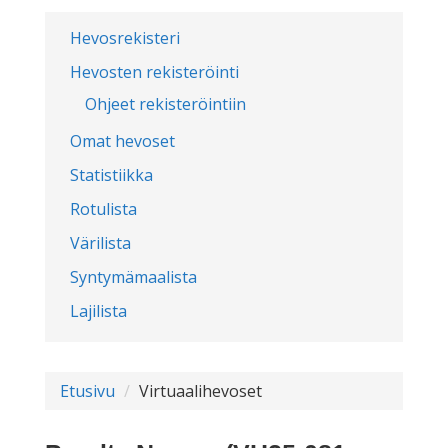
Hevosrekisteri
Hevosten rekisteröinti
Ohjeet rekisteröintiin
Omat hevoset
Statistiikka
Rotulista
Värilista
Syntymämaalista
Lajilista
Etusivu
Virtuaalihevoset