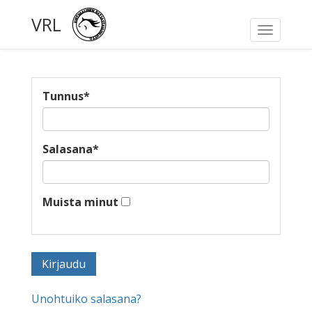
VRL
Toggle
navigati
Tunnus
*
Salasana
*
Muista minut
Unohtuiko salasana?