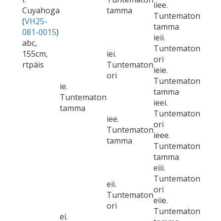
iiee.
Cuyahoga
tamma
Tuntematon
(
VH25-
tamma
081-0015
)
ieii.
abc,
Tuntematon
155cm,
iei.
ori
rtpäis
Tuntematon
ieie.
ori
Tuntematon
ie.
tamma
Tuntematon
ieei.
tamma
Tuntematon
iee.
ori
Tuntematon
ieee.
tamma
Tuntematon
tamma
eiii.
Tuntematon
eii.
ori
Tuntematon
eiie.
ori
Tuntematon
ei.