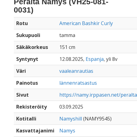
Peralta Namys (VH25-081-
0031)
Rotu
American Bashkir Curly
Sukupuoli
tamma
Säkäkorkeus
151 cm
Syntynyt
12.08.2025,
Espanja
, yli 8v
Väri
vaaleanrautias
Painotus
lännenratsastus
Sivut
https://namy.irppasen.net/peral
Rekisteröity
03.09.2025
Kotitalli
Namyshill
(NAMY9545)
Kasvattajanimi
Namys