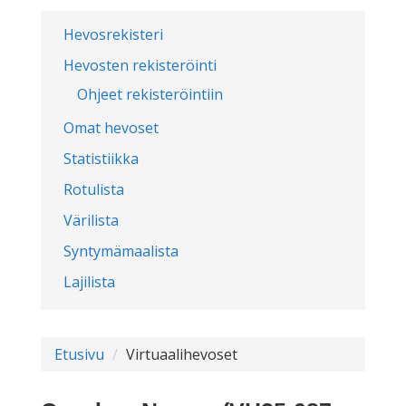
Hevosrekisteri
Hevosten rekisteröinti
Ohjeet rekisteröintiin
Omat hevoset
Statistiikka
Rotulista
Värilista
Syntymämaalista
Lajilista
Etusivu
Virtuaalihevoset