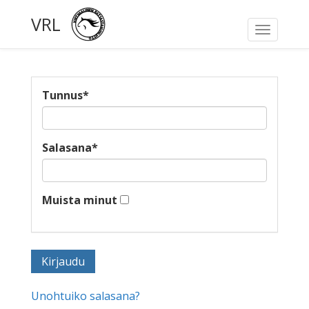
VRL
Toggle
navigati
Tunnus
*
Salasana
*
Muista minut
Unohtuiko salasana?