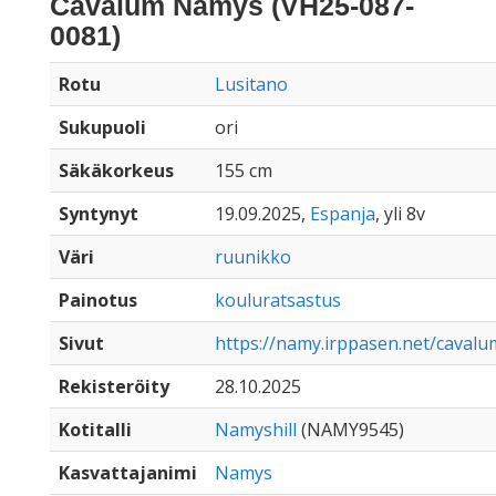
Cavalum Namys (VH25-087-
0081)
Rotu
Lusitano
Sukupuoli
ori
Säkäkorkeus
155 cm
Syntynyt
19.09.2025,
Espanja
, yli 8v
Väri
ruunikko
Painotus
kouluratsastus
Sivut
https://namy.irppasen.net/caval
Rekisteröity
28.10.2025
Kotitalli
Namyshill
(NAMY9545)
Kasvattajanimi
Namys