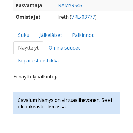
Kasvattaja
NAMY9545
Omistajat
Ireth (
VRL-03777
)
Suku
Jälkeläiset
Palkinnot
Näyttelyt
Ominaisuudet
Kilpailustatistiikka
Ei näyttelypalkintoja
Cavalum Namys on virtuaalihevonen. Se ei
ole oikeasti olemassa.