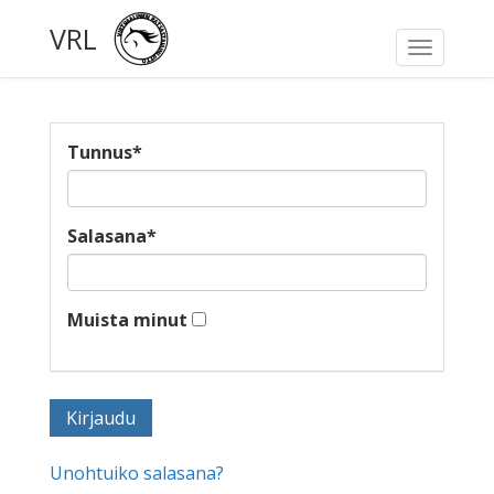
VRL
Toggle
navigati
Tunnus
*
Salasana
*
Muista minut
Unohtuiko salasana?