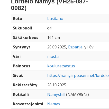
Lordelo Namys (VH25-087-
0082)
Rotu
Lusitano
Sukupuoli
ori
Säkäkorkeus
161 cm
Syntynyt
20.09.2025,
Espanja
, yli 8v
Väri
musta
Painotus
kouluratsastus
Sivut
https://namy.irppasen.net/lorde
Rekisteröity
28.10.2025
Kotitalli
Namyshill
(NAMY9545)
Kasvattajanimi
Namys