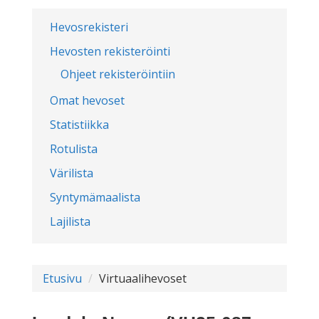
Hevosrekisteri
Hevosten rekisteröinti
Ohjeet rekisteröintiin
Omat hevoset
Statistiikka
Rotulista
Värilista
Syntymämaalista
Lajilista
Etusivu
Virtuaalihevoset