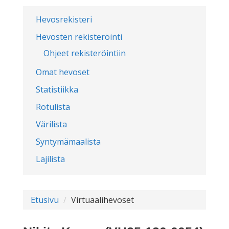
Hevosrekisteri
Hevosten rekisteröinti
Ohjeet rekisteröintiin
Omat hevoset
Statistiikka
Rotulista
Värilista
Syntymämaalista
Lajilista
Etusivu
Virtuaalihevoset