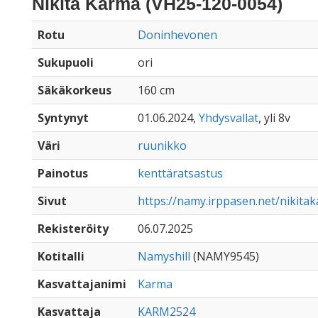
Nikita Karma (VH25-120-0054)
Rotu
Doninhevonen
Sukupuoli
ori
Säkäkorkeus
160 cm
Syntynyt
01.06.2024,
Yhdysvallat
, yli 8v
Väri
ruunikko
Painotus
kenttäratsastus
Sivut
https://namy.irppasen.net/nikita
Rekisteröity
06.07.2025
Kotitalli
Namyshill
(NAMY9545)
Kasvattajanimi
Karma
Kasvattaja
KARM2524