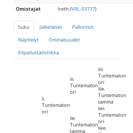
Omistajat
Ireth (
VRL-03777
)
Suku
Jälkeläiset
Palkinnot
Näyttelyt
Ominaisuudet
Kilpailustatistiikka
iiii.
Tuntematon
iii.
ori
Tuntematon
iiie.
ori
Tuntematon
ii.
tamma
Tuntematon
iiei.
ori
Tuntematon
iie.
ori
Tuntematon
iiee.
tamma