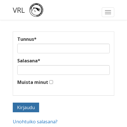
VRL
Toggle
navigati
Tunnus
*
Salasana
*
Muista minut
Unohtuiko salasana?