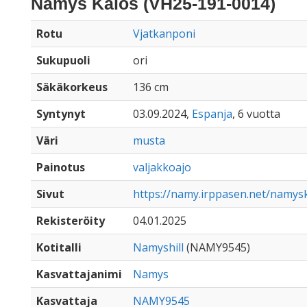
Namys Kalos (VH25-191-0014)
Rotu
Vjatkanponi
Sukupuoli
ori
Säkäkorkeus
136 cm
Syntynyt
03.09.2024,
Espanja
, 6 vuotta
Väri
musta
Painotus
valjakkoajo
Sivut
https://namy.irppasen.net/namys
Rekisteröity
04.01.2025
Kotitalli
Namyshill
(NAMY9545)
Kasvattajanimi
Namys
Kasvattaja
NAMY9545