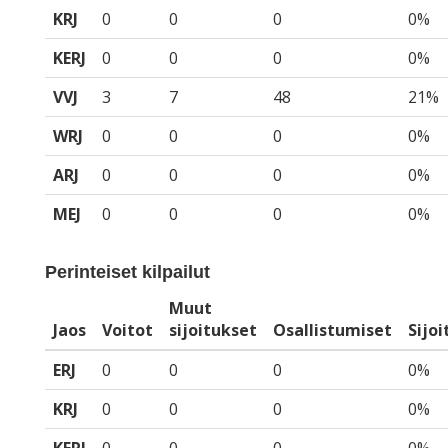
KRJ
0
0
0
0%
KERJ
0
0
0
0%
VVJ
3
7
48
21%
WRJ
0
0
0
0%
ARJ
0
0
0
0%
MEJ
0
0
0
0%
Perinteiset kilpailut
Muut
Jaos
Voitot
sijoitukset
Osallistumiset
Sijo
ERJ
0
0
0
0%
KRJ
0
0
0
0%