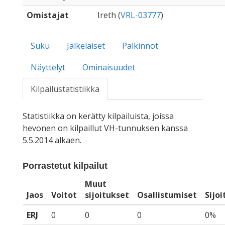
Omistajat
Ireth (
VRL-03777
)
Suku
Jälkeläiset
Palkinnot
Näyttelyt
Ominaisuudet
Kilpailustatistiikka
Statistiikka on kerätty kilpailuista, joissa
hevonen on kilpaillut VH-tunnuksen kanssa
5.5.2014 alkaen.
Porrastetut kilpailut
Muut
Jaos
Voitot
sijoitukset
Osallistumiset
Sijo
ERJ
0
0
0
0%