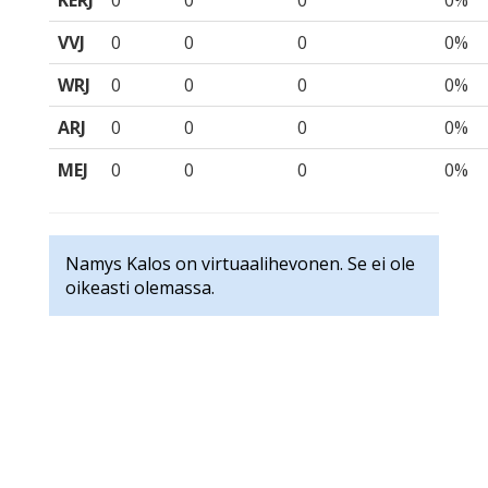
KERJ
0
0
0
0%
VVJ
0
0
0
0%
WRJ
0
0
0
0%
ARJ
0
0
0
0%
MEJ
0
0
0
0%
Namys Kalos on virtuaalihevonen. Se ei ole
oikeasti olemassa.