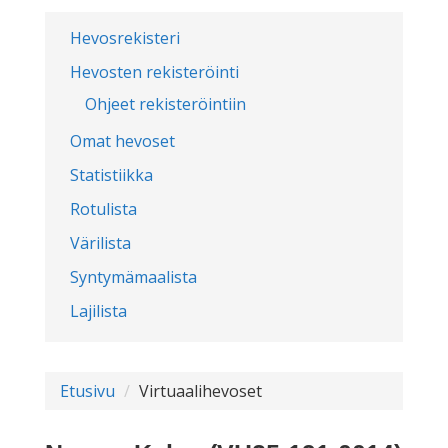
Hevosrekisteri
Hevosten rekisteröinti
Ohjeet rekisteröintiin
Omat hevoset
Statistiikka
Rotulista
Värilista
Syntymämaalista
Lajilista
Etusivu
Virtuaalihevoset