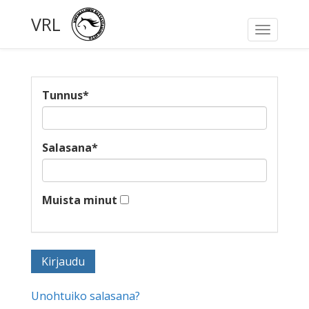
VRL
Toggle
navigati
Tunnus
*
Salasana
*
Muista minut
Unohtuiko salasana?