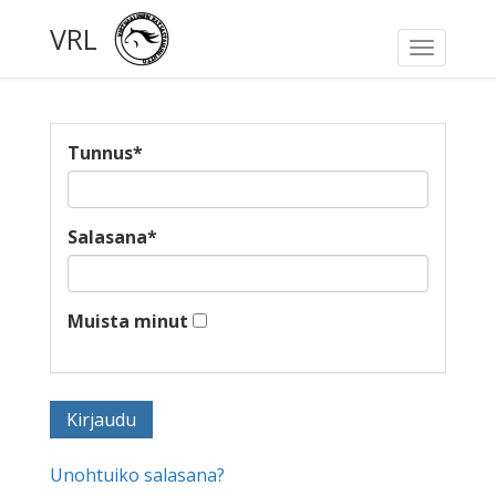
VRL
Toggle
navigati
Tunnus
*
Salasana
*
Muista minut
Unohtuiko salasana?