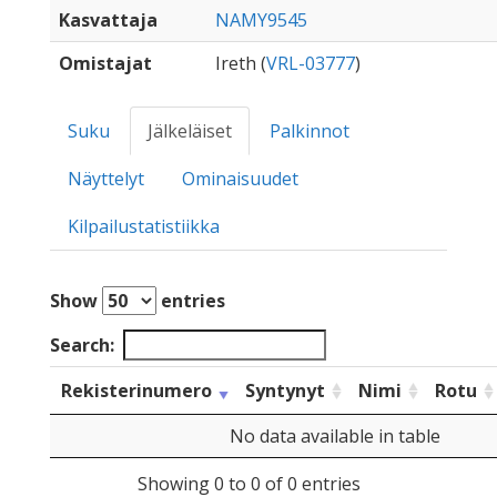
Kasvattaja
NAMY9545
Omistajat
Ireth (
VRL-03777
)
Suku
Jälkeläiset
Palkinnot
Näyttelyt
Ominaisuudet
Kilpailustatistiikka
Show
entries
Search:
Rekisterinumero
Syntynyt
Nimi
Rotu
No data available in table
Showing 0 to 0 of 0 entries