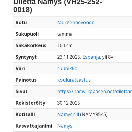
Diletta Namys (VH25-252-
0018)
Rotu
Murgenhevonen
Sukupuoli
tamma
Säkäkorkeus
160 cm
Syntynyt
23.11.2025,
Espanja
, yli 8v
Väri
ruunikko
Painotus
kouluratsastus
Sivut
https://namy.irppasen.net/dilett
Rekisteröity
30.12.2025
Kotitalli
Namyshill
(NAMY9545)
Kasvattajanimi
Namys