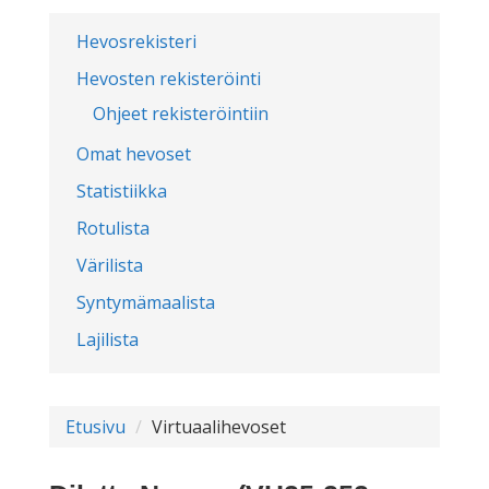
Hevosrekisteri
Hevosten rekisteröinti
Ohjeet rekisteröintiin
Omat hevoset
Statistiikka
Rotulista
Värilista
Syntymämaalista
Lajilista
Etusivu
Virtuaalihevoset