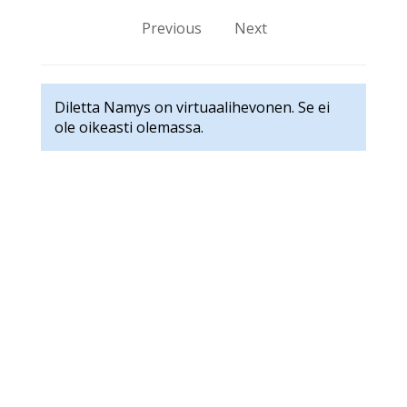
Previous
Next
Diletta Namys on virtuaalihevonen. Se ei
ole oikeasti olemassa.