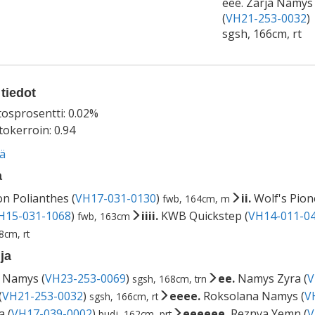
eee. Zarja Namys
(
VH21-253-0032
)
sgsh, 166cm, rt
tiedot
tosprosentti: 0.02%
okerroin: 0.94
ää
a
on Polianthes (
VH17-031-0130
)
ii.
Wolf's Pion
fwb, 164cm, m
H15-031-1068
)
iiii.
KWB Quickstep (
VH14-011-0
fwb, 163cm
8cm, rt
ja
 Namys (
VH23-253-0069
)
ee.
Namys Zyra (
V
sgsh, 168cm, trn
(
VH21-253-0032
)
eeee.
Roksolana Namys (
V
sgsh, 166cm, rt
 (
VH17-039-0002
)
eeeeee.
Reznya Yemn (
V
budj, 162cm, prt