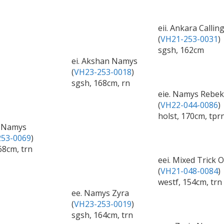
eii. Ankara Calli
(
VH21-253-0031
)
sgsh, 162cm
ei. Akshan Namys
(
VH23-253-0018
)
sgsh, 168cm, rn
eie. Namys Rebe
(
VH22-044-0086
)
holst, 170cm, tpr
a Namys
53-0069
)
68cm, trn
eei. Mixed Trick 
(
VH21-048-0084
)
westf, 154cm, trn
ee. Namys Zyra
(
VH23-253-0019
)
sgsh, 164cm, trn