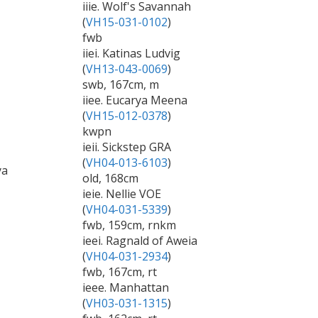
iiie. Wolf's Savannah
(
VH15-031-0102
)
fwb
iiei. Katinas Ludvig
(
VH13-043-0069
)
swb, 167cm, m
iiee. Eucarya Meena
(
VH15-012-0378
)
kwpn
ieii. Sickstep GRA
(
VH04-013-6103
)
ya
old, 168cm
ieie. Nellie VOE
(
VH04-031-5339
)
fwb, 159cm, rnkm
ieei. Ragnald of Aweia
(
VH04-031-2934
)
fwb, 167cm, rt
ieee. Manhattan
(
VH03-031-1315
)