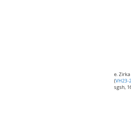
e. Zirk
(
VH23-2
sgsh, 1