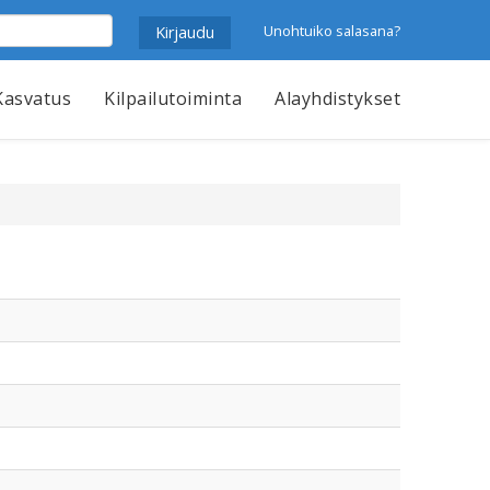
Unohtuiko salasana?
Kasvatus
Kilpailutoiminta
Alayhdistykset