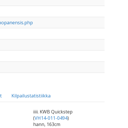
popanensis.php
t
Kilpailustatistiikka
iiii. KWB Quickstep
(
VH14-011-0494
)
hann, 163cm