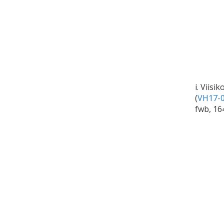
i. Viisi
(
VH17-0
fwb, 16