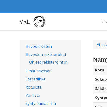
VRL
Lii
Etusi
Hevosrekisteri
Hevosten rekisteröinti
Namy
Ohjeet rekisteröintiin
Rotu
Omat hevoset
Statistiikka
Sukup
Rotulista
Säkäk
Värilista
Synty
Syntymämaalista