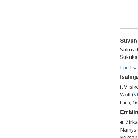
Suvun 
Sukusii
Sukukat
Lue lis
Isälinj
i.
Viisik
Wolf (
V
hann, 16
Emälin
e.
Zirka
Namys 
Roksana