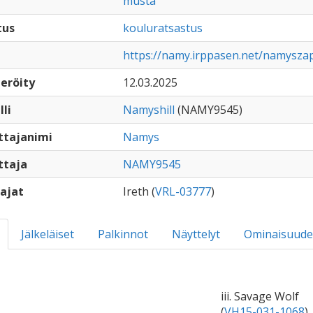
musta
tus
kouluratsastus
https://namy.irppasen.net/namysza
eröity
12.03.2025
lli
Namyshill
(NAMY9545)
ttajanimi
Namys
ttaja
NAMY9545
ajat
Ireth (
VRL-03777
)
Jälkeläiset
Palkinnot
Näyttelyt
Ominaisuude
iii. Savage Wolf
(
VH15-031-1068
)