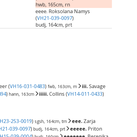
hwb, 165cm, rn
eeee. Roksolana Namys
(
VH21-039-0097
)
budj, 164cm, prt
eer (
VH16-031-0483
)
iii.
Savage
fwb, 163cm, m
494
)
iiiii.
Collins (
VH14-011-0433
)
hann, 163cm
H23-253-0019
)
eee.
Zarja
sgsh, 164cm, trn
H21-039-0097
)
eeeee.
Priton
budj, 164cm, prt
H15-039-0004
)
eeeeeee.
Berenika
budj, 160cm