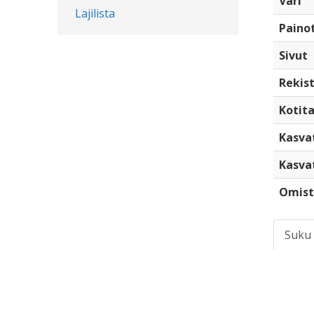
Väri
Lajilista
Paino
Sivut
Rekist
Kotita
Kasva
Kasva
Omist
Suku