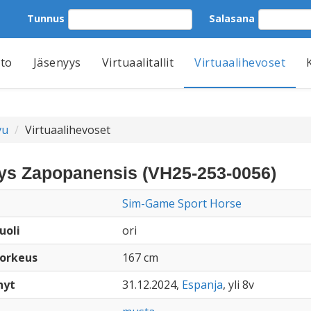
Tunnus
Salasana
tto
Jäsenyys
Virtuaalitallit
Virtuaalihevoset
vu
Virtuaalihevoset
s Zapopanensis (VH25-253-0056)
Sim-Game Sport Horse
uoli
ori
orkeus
167 cm
nyt
31.12.2024,
Espanja
, yli 8v