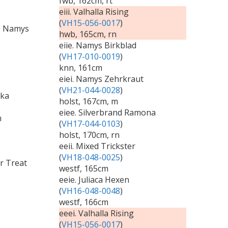
fwb, 162cm, rt
eiii. Valhalla Rising
(
VH15-056-0017
)
ng Namys
hwb, 165cm, rn
eiie. Namys Birkblad
(
VH17-010-0019
)
knn, 161cm
eiei. Namys Zehrkraut
(
VH21-044-0028
)
kka
holst, 167cm, m
eiee. Silverbrand Ramona
n
(
VH17-044-0103
)
holst, 170cm, rn
eeii. Mixed Trickster
(
VH18-048-0025
)
Or Treat
westf, 165cm
eeie. Juliaca Hexen
(
VH16-048-0048
)
westf, 166cm
eeei. Valhalla Rising
(
VH15-056-0017
)