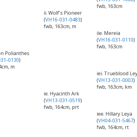
fwb, 163cm
ii. Wolf's Pioneer
(
VH16-031-0483
)
fwb, 163cm, m
iie. Mereia
(
VH16-031-0110
)
fwb, 163cm
kon Polianthes
31-0130
)
4cm, m
iei. Trueblood Le
(
VH13-031-0003
)
fwb, 163cm, km
ie. Hyacinth Ark
(
VH13-031-0519
)
fwb, 164cm, prt
iee. Hillary Leya
(
VH04-031-5467
)
fwb, 164cm, rt