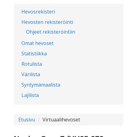
Hevosrekisteri
Hevosten rekisteröinti
Ohjeet rekisteröintiin
Omat hevoset
Statistiikka
Rotulista
Värilista
Syntymämaalista
Lajilista
Etusivu
Virtuaalihevoset