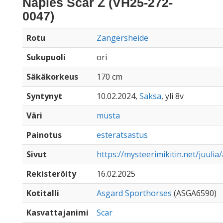
Naples Scar Z (VH25-272-
0047)
Rotu
Zangersheide
Sukupuoli
ori
Säkäkorkeus
170 cm
Syntynyt
10.02.2024,
Saksa
, yli 8v
Väri
musta
Painotus
esteratsastus
Sivut
https://mysteerimikitin.net/juuli
Rekisteröity
16.02.2025
Kotitalli
Asgard Sporthorses
(ASGA6590)
Kasvattajanimi
Scar