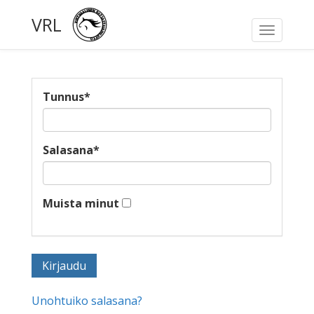
VRL
Toggle
navigati
Tunnus
*
Salasana
*
Muista minut
Unohtuiko salasana?