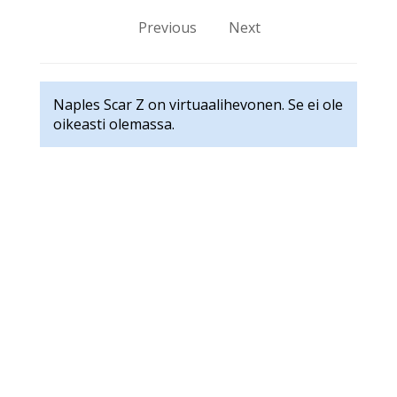
Previous
Next
Naples Scar Z on virtuaalihevonen. Se ei ole
oikeasti olemassa.