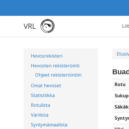
VRL
Lii
Etusi
Hevosrekisteri
Hevosten rekisteröinti
Buad
Ohjeet rekisteröintiin
Rotu
Omat hevoset
Statistiikka
Sukup
Rotulista
Säkäk
Värilista
Synty
Syntymämaalista