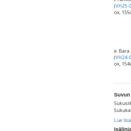
(
VH25-0
ox, 155c
e. Bara
(
VH24-0
ox, 154
Suvun 
Sukusii
Sukukat
Lue lis
Isälinj