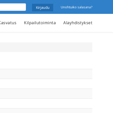
Unohtuiko salasana?
Kasvatus
Kilpailutoiminta
Alayhdistykset