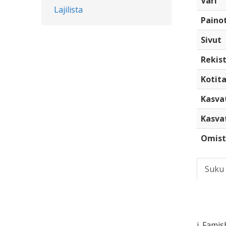
Väri
Lajilista
Paino
Sivut
Rekist
Kotita
Kasva
Kasva
Omist
Suku
i. Fami