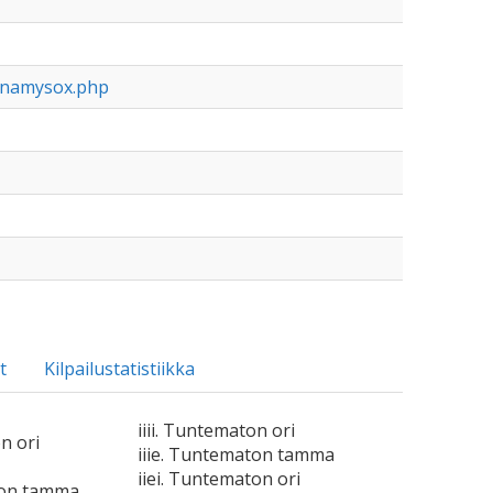
alnamysox.php
t
Kilpailustatistiikka
iiii. Tuntematon ori
n ori
iiie. Tuntematon tamma
iiei. Tuntematon ori
ton tamma