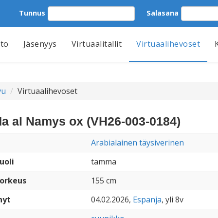
Tunnus
Salasana
tto
Jäsenyys
Virtuaalitallit
Virtuaalihevoset
vu
Virtuaalihevoset
a al Namys ox (VH26-003-0184)
Arabialainen täysiverinen
uoli
tamma
orkeus
155 cm
nyt
04.02.2026,
Espanja
, yli 8v