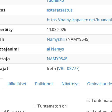
ruunikko
tus
esteratsastus
https://namy.irppasen.net/buada
eröity
11.03.2026
lli
Namyshill
(NAMY9545)
ttajanimi
al Namys
ttaja
NAMY9545
ajat
Ireth (
VRL-03777
)
Jälkeläiset
Palkinnot
Näyttelyt
Ominaisuude
iii. Tuntemato
ii. Tuntematon ori
sh al Karma ox
iie. Tuntema