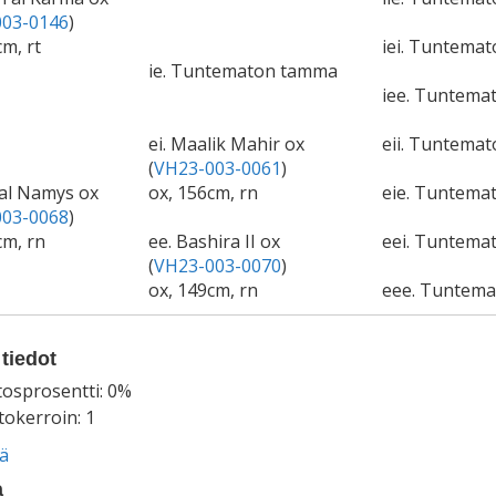
03-0146
)
m, rt
iei. Tuntemat
ie. Tuntematon tamma
iee. Tuntema
ei. Maalik Mahir ox
eii. Tuntemat
(
VH23-003-0061
)
 al Namys ox
ox, 156cm, rn
eie. Tuntema
03-0068
)
cm, rn
ee. Bashira II ox
eei. Tuntemat
(
VH23-003-0070
)
ox, 149cm, rn
eee. Tuntem
tiedot
tosprosentti: 0%
okerroin: 1
ää
a