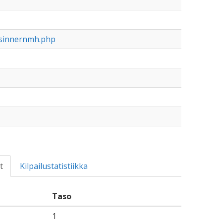
ntsinnernmh.php
t
Kilpailustatistiikka
Taso
1