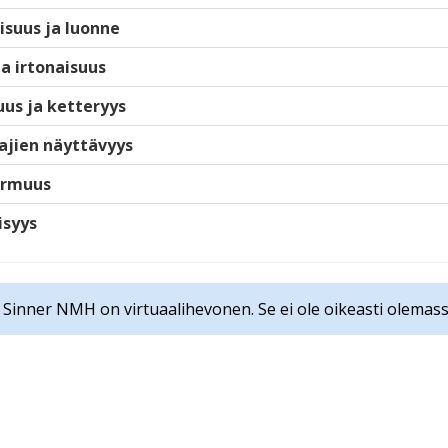
isuus ja luonne
ja irtonaisuus
us ja ketteryys
ajien näyttävyys
armuus
isyys
t Sinner NMH on virtuaalihevonen. Se ei ole oikeasti olemass