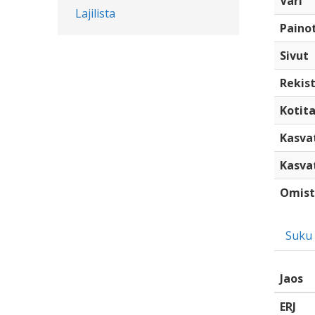
Väri
Lajilista
Paino
Sivut
Rekist
Kotita
Kasva
Kasva
Omist
Suku
Jaos
ERJ