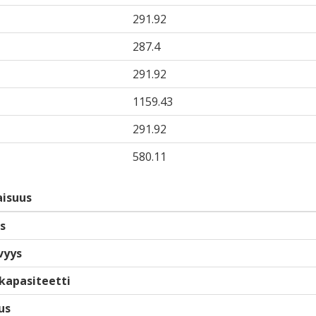
291.92
287.4
291.92
1159.43
291.92
580.11
isuus
s
vyys
kapasiteetti
us