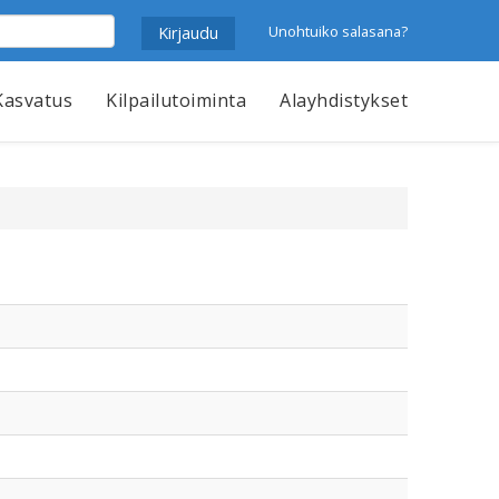
Unohtuiko salasana?
Kasvatus
Kilpailutoiminta
Alayhdistykset