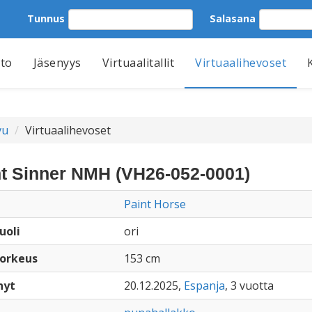
Tunnus
Salasana
tto
Jäsenyys
Virtuaalitallit
Virtuaalihevoset
vu
Virtuaalihevoset
nt Sinner NMH (VH26-052-0001)
Paint Horse
uoli
ori
orkeus
153 cm
nyt
20.12.2025,
Espanja
, 3 vuotta