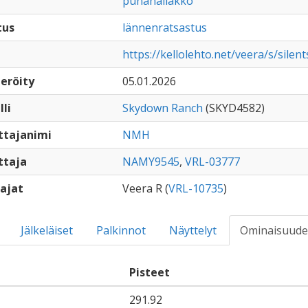
punahallakko
tus
lännenratsastus
https://kellolehto.net/veera/s/sile
eröity
05.01.2026
lli
Skydown Ranch
(SKYD4582)
ttajanimi
NMH
ttaja
NAMY9545
,
VRL-03777
ajat
Veera R (
VRL-10735
)
Jälkeläiset
Palkinnot
Näyttelyt
Ominaisuude
Pisteet
291.92