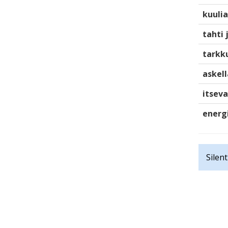
kuulia
tahti 
tarkku
askell
itsev
energ
Silen