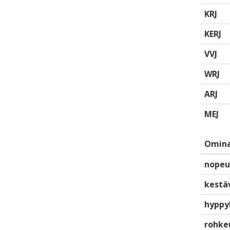
KRJ
KERJ
VVJ
WRJ
ARJ
MEJ
Omina
nopeu
kestä
hyppy
rohke