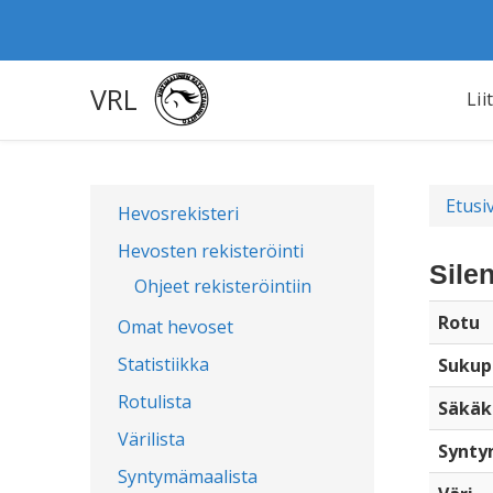
VRL
Lii
Etusi
Hevosrekisteri
Hevosten rekisteröinti
Sile
Ohjeet rekisteröintiin
Rotu
Omat hevoset
Statistiikka
Sukup
Rotulista
Säkäk
Värilista
Synty
Syntymämaalista