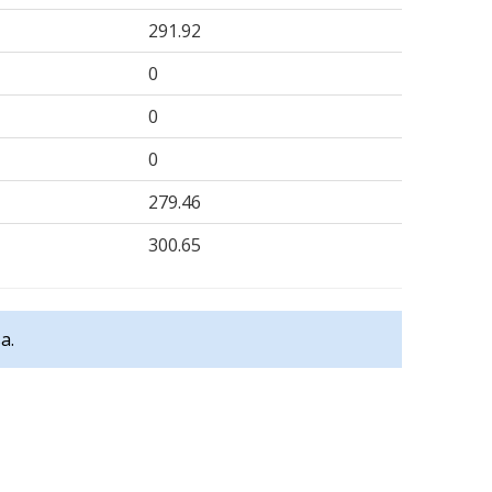
291.92
0
0
0
279.46
300.65
a.