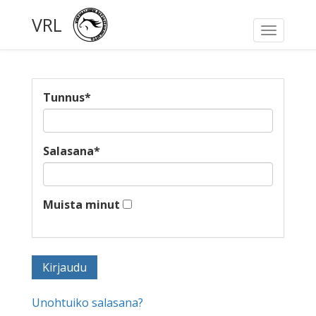
VRL
Toggle
navigati
Tunnus
*
Salasana
*
Muista minut
Unohtuiko salasana?