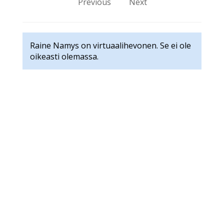
Previous
Next
Raine Namys on virtuaalihevonen. Se ei ole
oikeasti olemassa.