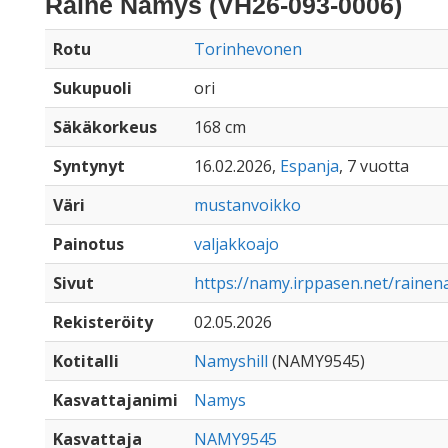
Raine Namys (VH26-093-0006)
Rotu
Torinhevonen
Sukupuoli
ori
Säkäkorkeus
168 cm
Syntynyt
16.02.2026,
Espanja
, 7 vuotta
Väri
mustanvoikko
Painotus
valjakkoajo
Sivut
https://namy.irppasen.net/raine
Rekisteröity
02.05.2026
Kotitalli
Namyshill
(NAMY9545)
Kasvattajanimi
Namys
Kasvattaja
NAMY9545