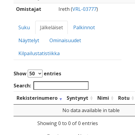
Omistajat
Ireth (
VRL-03777
)
Suku
Jälkeläiset
Palkinnot
Näyttelyt
Ominaisuudet
Kilpailustatistiikka
Show
entries
Search:
Rekisterinumero
Syntynyt
Nimi
Rotu
No data available in table
Showing 0 to 0 of 0 entries