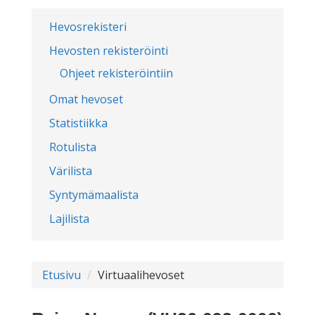
Hevosrekisteri
Hevosten rekisteröinti
Ohjeet rekisteröintiin
Omat hevoset
Statistiikka
Rotulista
Värilista
Syntymämaalista
Lajilista
Etusivu
Virtuaalihevoset