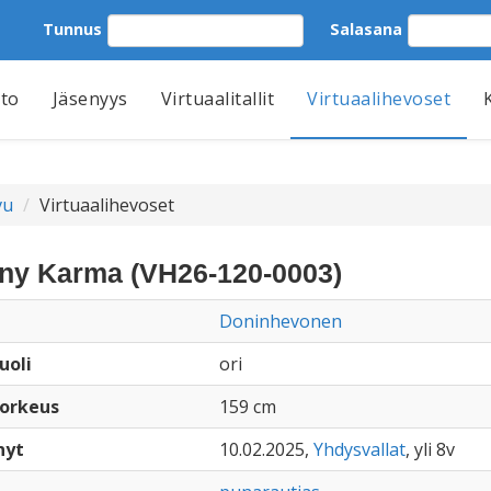
Tunnus
Salasana
tto
Jäsenyys
Virtuaalitallit
Virtuaalihevoset
vu
Virtuaalihevoset
ny Karma (VH26-120-0003)
Doninhevonen
uoli
ori
orkeus
159 cm
nyt
10.02.2025,
Yhdysvallat
, yli 8v