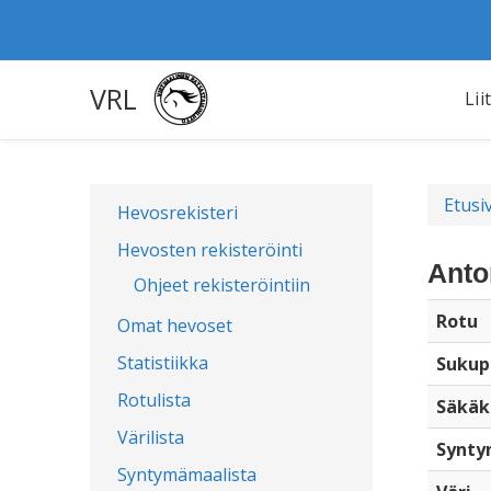
VRL
Lii
Etusi
Hevosrekisteri
Hevosten rekisteröinti
Anto
Ohjeet rekisteröintiin
Rotu
Omat hevoset
Statistiikka
Sukup
Rotulista
Säkäk
Värilista
Synty
Syntymämaalista