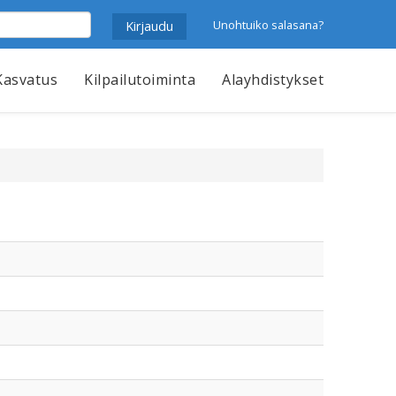
Unohtuiko salasana?
Kasvatus
Kilpailutoiminta
Alayhdistykset