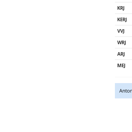
KRJ
KERJ
VVJ
WRJ
ARJ
MEJ
Anton