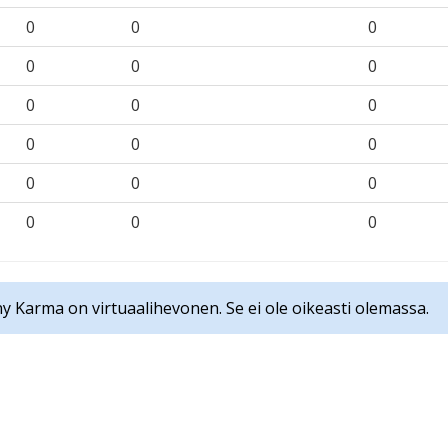
0
0
0
0
0
0
0
0
0
0
0
0
0
0
0
0
0
0
y Karma on virtuaalihevonen. Se ei ole oikeasti olemassa.