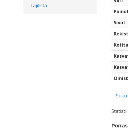
Väri
Lajilista
Paino
Sivut
Rekist
Kotita
Kasva
Kasva
Omist
Suku
Statist
Porrast