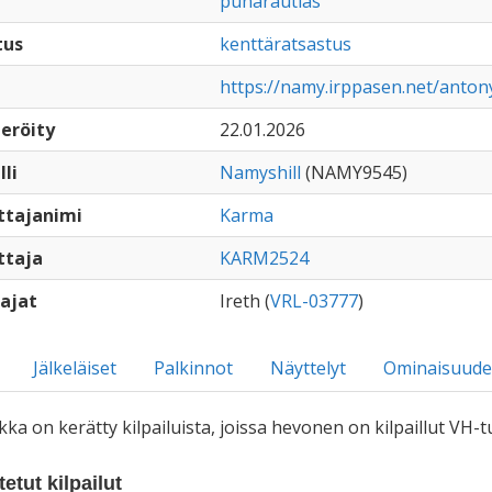
punarautias
tus
kenttäratsastus
https://namy.irppasen.net/anto
eröity
22.01.2026
lli
Namyshill
(NAMY9545)
ttajanimi
Karma
ttaja
KARM2524
ajat
Ireth (
VRL-03777
)
Jälkeläiset
Palkinnot
Näyttelyt
Ominaisuude
iikka on kerätty kilpailuista, joissa hevonen on kilpaillut VH
etut kilpailut