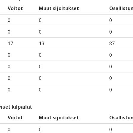
Voitot
Muut sijoitukset
Osallistu
0
0
0
0
0
0
17
13
87
0
0
0
0
0
0
0
0
0
0
0
0
iset kilpailut
Voitot
Muut sijoitukset
Osallistu
0
0
0