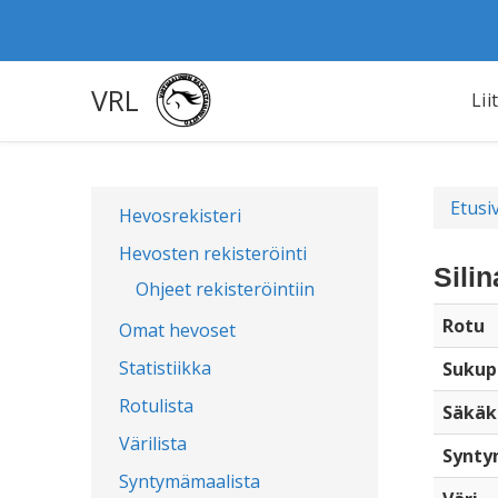
VRL
Lii
Etusi
Hevosrekisteri
Hevosten rekisteröinti
Sili
Ohjeet rekisteröintiin
Rotu
Omat hevoset
Statistiikka
Sukup
Rotulista
Säkäk
Värilista
Synty
Syntymämaalista