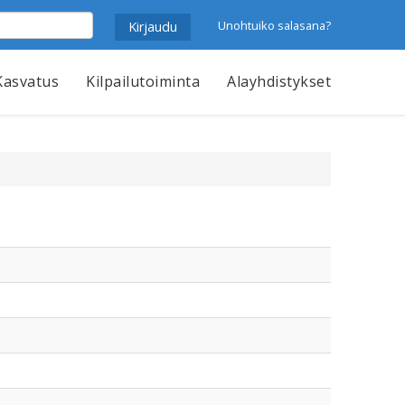
Unohtuiko salasana?
Kasvatus
Kilpailutoiminta
Alayhdistykset