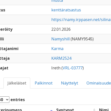
musta
tus
kenttäratsastus
https://namy.irppasen.net/sili
eröity
22.01.2026
lli
Namyshill
(NAMY9545)
ttajanimi
Karma
ttaja
KARM2524
ajat
Ireth (
VRL-03777
)
Jälkeläiset
Palkinnot
Näyttelyt
Ominaisuude
entries
terinumero
Syntynyt
Nimi