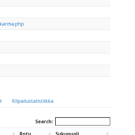
nakarma.php
t
Kilpailustatistiikka
Search:
Rotu
Sukupuoli