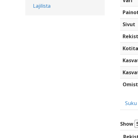
Väri
Lajilista
Paino
Sivut
Rekist
Kotita
Kasva
Kasva
Omist
Suku
Show
Rekis