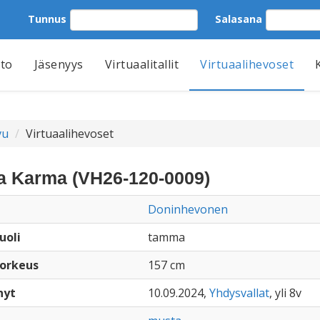
Tunnus
Salasana
tto
Jäsenyys
Virtuaalitallit
Virtuaalihevoset
vu
Virtuaalihevoset
na Karma (VH26-120-0009)
Doninhevonen
uoli
tamma
orkeus
157 cm
nyt
10.09.2024,
Yhdysvallat
, yli 8v